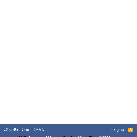
CNG - One
VN
Trợ giúp
R
S