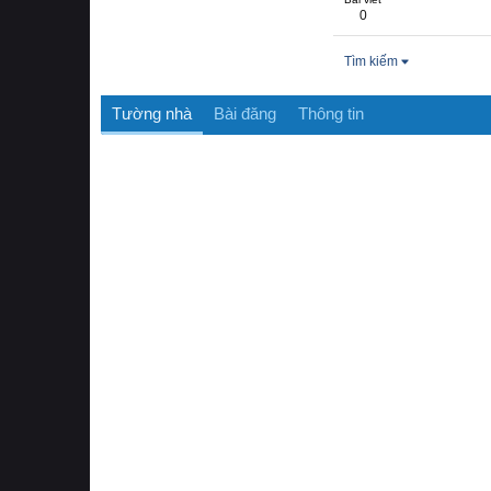
0
Tìm kiếm
Tường nhà
Bài đăng
Thông tin