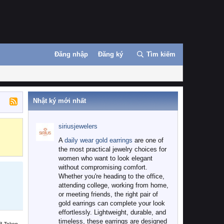
Đăng nhập
Đăng ký
Tìm kiếm
Nhật ký mới nhất
siriusjewelers
Binance
MEXC
A
daily wear gold earrings
are one of
the most practical jewelry choices for
women who want to look elegant
without compromising comfort.
Whether you're heading to the office,
attending college, working from home,
or meeting friends, the right pair of
gold earrings can complete your look
effortlessly. Lightweight, durable, and
timeless, these earrings are designed
B Token