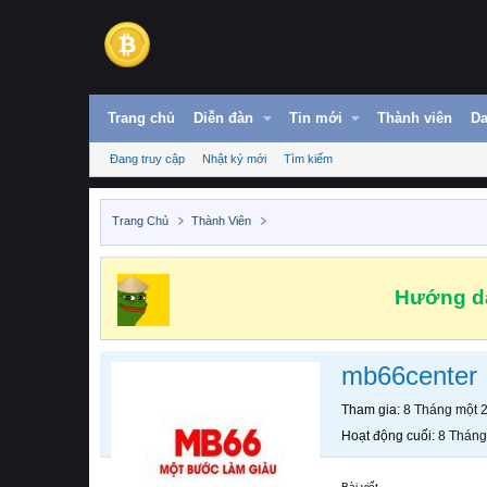
Trang chủ
Diễn đàn
Tin mới
Thành viên
Da
Đang truy cập
Nhật ký mới
Tìm kiếm
Trang Chủ
Thành Viên
Hướng dẫ
mb66center
Tham gia
8 Tháng một 
Hoạt động cuối
8 Tháng
Bài viết