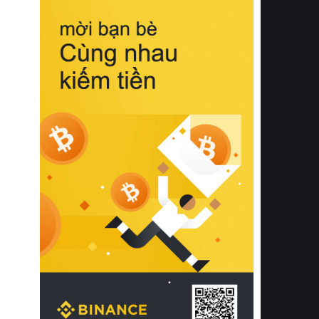
biệt từ bề mặt vải mềm mịn, khả năng
thoáng khí tuyệt vời cho đến độ đàn
hồi chuẩn xác của phần đệm nâng đỡ
cột sống.
Bên cạnh đó, việc lựa chọn các dòng
sản phẩm đạt chuẩn chất lượng quốc
tế còn giúp ngăn ngừa tình trạng kích
ứng da, hạn chế sự phát triển của vi
khuẩn và nấm mốc trong điều kiện
thời tiết nóng ẩm. Bạn có thể tìm hiểu
thêm các nghiên cứu khoa học về tác
động của giấc ngủ và môi trường
phòng ngủ đối với sức khỏe con
người tại Sleep Foundation (External
Link) để có cái nhìn toàn diện hơn.
2. Các tiêu chí vàng khi lựa chọn
chăn ga gối đệm cao cấp cho phòng
ngủ
Để sở hữu một bộ chăn ga gối đệm
cao cấp hoàn hảo cả về thẩm mỹ lẫn
công năng, người tiêu dùng cần cân
nhắc kỹ lưỡng các tiêu chí quan trọng