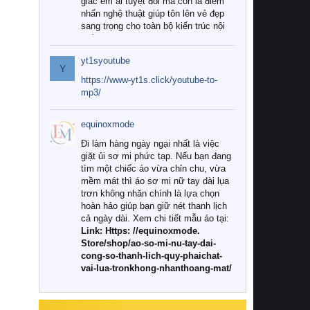
giác êm ái tuyệt đối mà còn là điểm
nhấn nghệ thuật giúp tôn lên vẻ đẹp
sang trọng cho toàn bộ kiến trúc nội
thất.
yt1syoutube
Tuy nhiên, giữa thị trường đa dạng
Y
với vô vàn thương hiệu và mẫu mã
https://www-yt1s.click/youtube-to-
như hiện nay, làm thế nào để chọn
mp3/
được những bộ chăn ga gối đệm cao
cấp thực sự chất lượng, phù hợp với
equinoxmode
khí hậu và nhu cầu sử dụng của gia
đình? Hãy cùng chúng tôi đi tìm lời
Đi làm hàng ngày ngại nhất là việc
giải đáp chi tiết qua bài viết dưới đây.
giặt ủi sơ mi phức tạp. Nếu bạn đang
tìm một chiếc áo vừa chỉn chu, vừa
1. Tại sao các gia đình hiện đại lại ưa
mềm mát thì áo sơ mi nữ tay dài lụa
chuộng chăn ga gối đệm cao cấp?
trơn không nhăn chính là lựa chọn
hoàn hảo giúp bạn giữ nét thanh lịch
Khác với các dòng sản phẩm thông
cả ngày dài. Xem chi tiết mẫu áo tại:
thường, những bộ chăn ga gối đệm
Link: Https: //equinoxmode.
cao cấp trải qua quy trình sản xuất
Store/shop/ao-so-mi-nu-tay-dai-
nghiêm ngặt từ khâu chọn lọc nguyên
cong-so-thanh-lich-quy-phaichat-
liệu tự nhiên đến công nghệ dệt
vai-lua-tronkhong-nhanthoang-mat/
nhuộm hiện đại không chứa hóa chất
độc hại. Khi sử dụng dòng sản phẩm
này, bạn sẽ cảm nhận rõ rệt sự khác