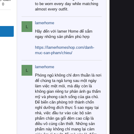
to be worn every day while matching
0
almost every outfit.
lamerhome
L
Hãy đến với lamer Home để sắm
ngay những sản phẩm phù hợp
https://lamerhomeshop.com/danh-
muc-san-pham/chieu/
lamerhome
L
Phòng ngủ không chỉ đơn thuần là nơi
để chúng ta ngả lưng sau một ngày
làm việc mệt mỏi, mà đây còn là
không gian riêng tư phản ánh gu thẩm
mỹ và phong cách sống của gia chủ.
Để biến căn phòng trở thành chốn
nghỉ dưỡng đích thực 5 sao ngay tại
nhà, việc đầu tư vào các bộ sản
phẩm chăn ga gối đệm cao cấp là
điều vô cùng cần thiết. Những sản
phẩm này không chỉ mang lại cảm