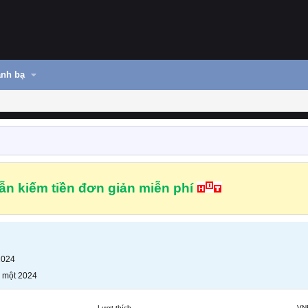
nh bạ
n kiếm tiền đơn giản miễn phí
2024
 một 2024
Lượt thích
VN