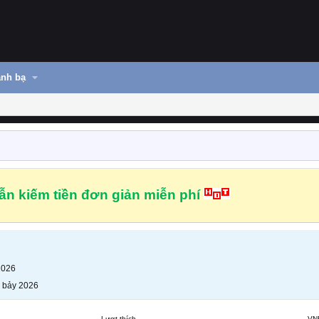
nh bạ
n kiếm tiền đơn giản miễn phí
2026
 bảy 2026
Lượt thích
VN