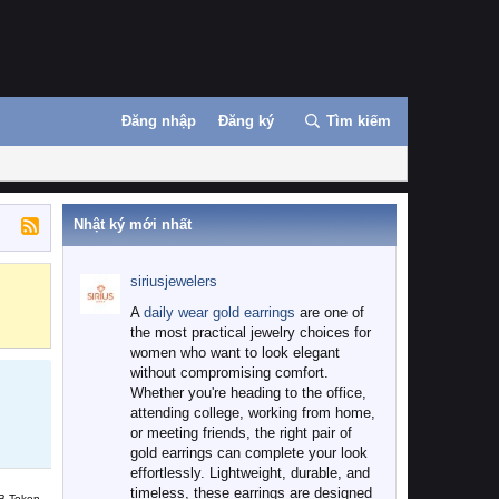
Đăng nhập
Đăng ký
Tìm kiếm
Nhật ký mới nhất
siriusjewelers
Binance
MEXC
A
daily wear gold earrings
are one of
the most practical jewelry choices for
women who want to look elegant
without compromising comfort.
Whether you're heading to the office,
attending college, working from home,
or meeting friends, the right pair of
gold earrings can complete your look
effortlessly. Lightweight, durable, and
timeless, these earrings are designed
B Token