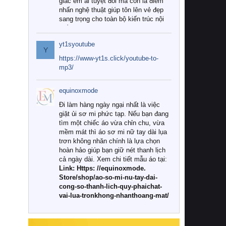
giác êm ái tuyệt đối mà còn là điểm
nhấn nghệ thuật giúp tôn lên vẻ đẹp
sang trọng cho toàn bộ kiến trúc nội
thất.
yt1syoutube
Tuy nhiên, giữa thị trường đa dạng
Y
với vô vàn thương hiệu và mẫu mã
https://www-yt1s.click/youtube-to-
như hiện nay, làm thế nào để chọn
mp3/
được những bộ chăn ga gối đệm cao
cấp thực sự chất lượng, phù hợp với
equinoxmode
khí hậu và nhu cầu sử dụng của gia
đình? Hãy cùng chúng tôi đi tìm lời
Đi làm hàng ngày ngại nhất là việc
giải đáp chi tiết qua bài viết dưới đây.
giặt ủi sơ mi phức tạp. Nếu bạn đang
tìm một chiếc áo vừa chỉn chu, vừa
1. Tại sao các gia đình hiện đại lại ưa
mềm mát thì áo sơ mi nữ tay dài lụa
chuộng chăn ga gối đệm cao cấp?
trơn không nhăn chính là lựa chọn
hoàn hảo giúp bạn giữ nét thanh lịch
Khác với các dòng sản phẩm thông
cả ngày dài. Xem chi tiết mẫu áo tại:
thường, những bộ chăn ga gối đệm
Link: Https: //equinoxmode.
cao cấp trải qua quy trình sản xuất
Store/shop/ao-so-mi-nu-tay-dai-
nghiêm ngặt từ khâu chọn lọc nguyên
cong-so-thanh-lich-quy-phaichat-
liệu tự nhiên đến công nghệ dệt
vai-lua-tronkhong-nhanthoang-mat/
nhuộm hiện đại không chứa hóa chất
độc hại. Khi sử dụng dòng sản phẩm
này, bạn sẽ cảm nhận rõ rệt sự khác