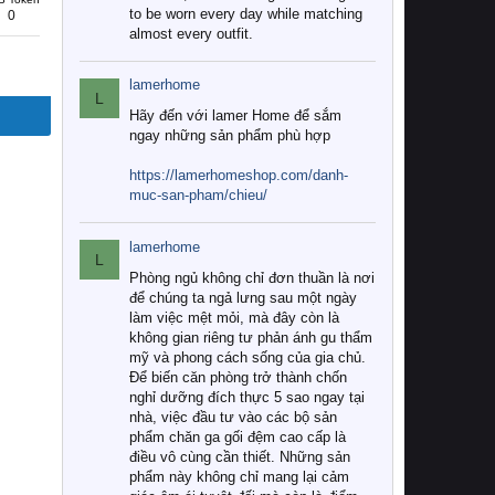
to be worn every day while matching
0
almost every outfit.
lamerhome
L
Hãy đến với lamer Home để sắm
ngay những sản phẩm phù hợp
https://lamerhomeshop.com/danh-
muc-san-pham/chieu/
lamerhome
L
Phòng ngủ không chỉ đơn thuần là nơi
để chúng ta ngả lưng sau một ngày
làm việc mệt mỏi, mà đây còn là
không gian riêng tư phản ánh gu thẩm
mỹ và phong cách sống của gia chủ.
Để biến căn phòng trở thành chốn
nghỉ dưỡng đích thực 5 sao ngay tại
nhà, việc đầu tư vào các bộ sản
phẩm chăn ga gối đệm cao cấp là
điều vô cùng cần thiết. Những sản
phẩm này không chỉ mang lại cảm