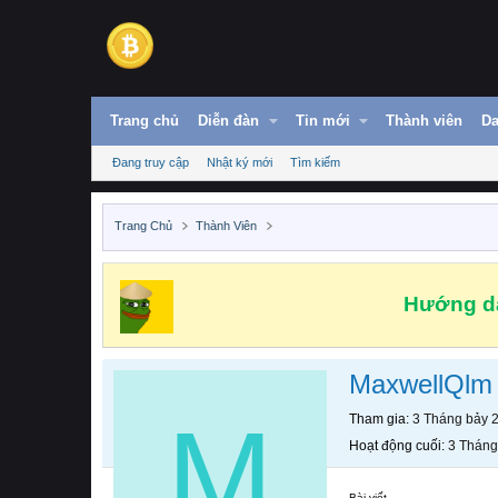
Trang chủ
Diễn đàn
Tin mới
Thành viên
Da
Đang truy cập
Nhật ký mới
Tìm kiếm
Trang Chủ
Thành Viên
Hướng dẫ
MaxwellQlm
M
Tham gia
3 Tháng bảy 
Hoạt động cuối
3 Tháng
Bài viết