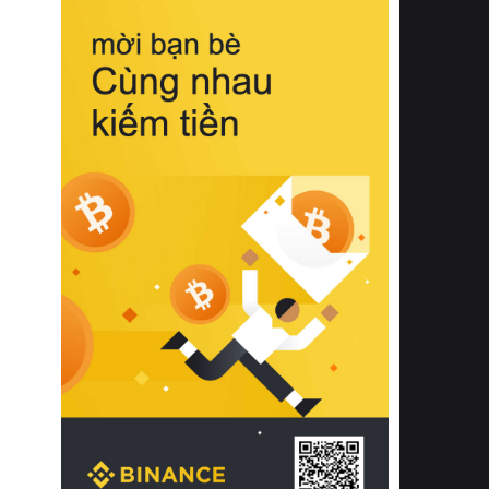
biệt từ bề mặt vải mềm mịn, khả năng
thoáng khí tuyệt vời cho đến độ đàn
hồi chuẩn xác của phần đệm nâng đỡ
cột sống.
Bên cạnh đó, việc lựa chọn các dòng
sản phẩm đạt chuẩn chất lượng quốc
tế còn giúp ngăn ngừa tình trạng kích
ứng da, hạn chế sự phát triển của vi
khuẩn và nấm mốc trong điều kiện
thời tiết nóng ẩm. Bạn có thể tìm hiểu
thêm các nghiên cứu khoa học về tác
động của giấc ngủ và môi trường
phòng ngủ đối với sức khỏe con
người tại Sleep Foundation (External
Link) để có cái nhìn toàn diện hơn.
2. Các tiêu chí vàng khi lựa chọn
chăn ga gối đệm cao cấp cho phòng
ngủ
Để sở hữu một bộ chăn ga gối đệm
cao cấp hoàn hảo cả về thẩm mỹ lẫn
công năng, người tiêu dùng cần cân
nhắc kỹ lưỡng các tiêu chí quan trọng