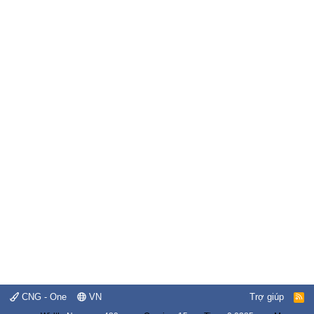
CNG - One
VN
Trợ giúp
R
S