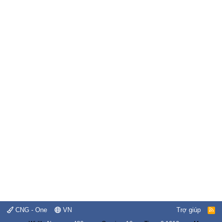
CNG - One
VN
Trợ giúp
R
S