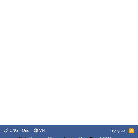
CNG - One
VN
Trợ giúp
R
S