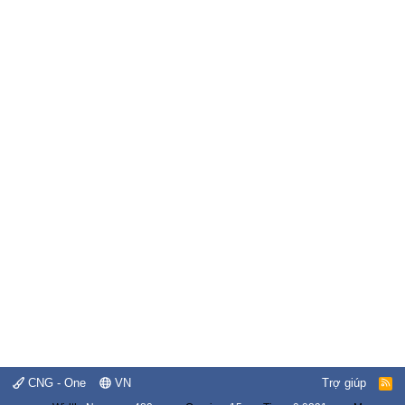
CNG - One
VN
Trợ giúp
R
S