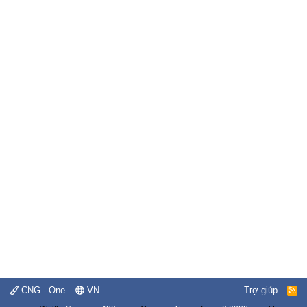
CNG - One
VN
Trợ giúp
R
S