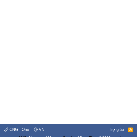
CNG - One
VN
Trợ giúp
R
S