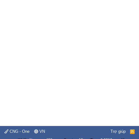
CNG - One
VN
Trợ giúp
R
S