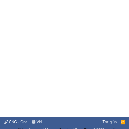
CNG - One
VN
Trợ giúp
R
S