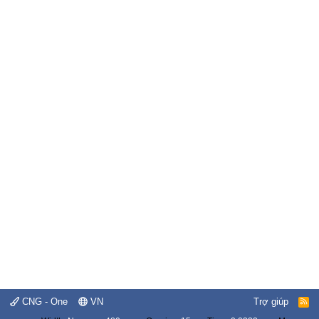
CNG - One
VN
Trợ giúp
R
S