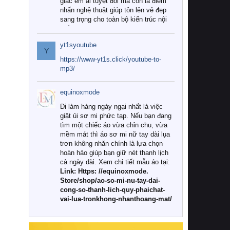
giác êm ái tuyệt đối mà còn là điểm
nhấn nghệ thuật giúp tôn lên vẻ đẹp
sang trọng cho toàn bộ kiến trúc nội
thất.
yt1syoutube
Tuy nhiên, giữa thị trường đa dạng
Y
với vô vàn thương hiệu và mẫu mã
https://www-yt1s.click/youtube-to-
như hiện nay, làm thế nào để chọn
mp3/
được những bộ chăn ga gối đệm cao
cấp thực sự chất lượng, phù hợp với
equinoxmode
khí hậu và nhu cầu sử dụng của gia
đình? Hãy cùng chúng tôi đi tìm lời
Đi làm hàng ngày ngại nhất là việc
giải đáp chi tiết qua bài viết dưới đây.
giặt ủi sơ mi phức tạp. Nếu bạn đang
tìm một chiếc áo vừa chỉn chu, vừa
1. Tại sao các gia đình hiện đại lại ưa
mềm mát thì áo sơ mi nữ tay dài lụa
chuộng chăn ga gối đệm cao cấp?
trơn không nhăn chính là lựa chọn
hoàn hảo giúp bạn giữ nét thanh lịch
Khác với các dòng sản phẩm thông
cả ngày dài. Xem chi tiết mẫu áo tại:
thường, những bộ chăn ga gối đệm
Link: Https: //equinoxmode.
cao cấp trải qua quy trình sản xuất
Store/shop/ao-so-mi-nu-tay-dai-
nghiêm ngặt từ khâu chọn lọc nguyên
cong-so-thanh-lich-quy-phaichat-
liệu tự nhiên đến công nghệ dệt
vai-lua-tronkhong-nhanthoang-mat/
nhuộm hiện đại không chứa hóa chất
độc hại. Khi sử dụng dòng sản phẩm
này, bạn sẽ cảm nhận rõ rệt sự khác