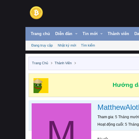
Trang chủ
Diễn đàn
Tin mới
Thành viên
Da
Đang truy cập
Nhật ký mới
Tìm kiếm
Trang Chủ
Thành Viên
Hướng dẫ
MatthewAlot
M
Tham gia
5 Tháng mười
Hoạt động cuối
5 Tháng
Bài viết