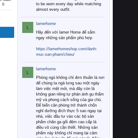
to be worn every day while matching
0
almost every outfit.
lamerhome
L
Hãy đến với lamer Home để sắm
ngay những sản phẩm phù hợp
https://lamerhomeshop.com/danh-
muc-san-pham/chieu/
lamerhome
L
Phòng ngủ không chỉ đơn thuần là nơi
để chúng ta ngả lưng sau một ngày
làm việc mệt mỏi, mà đây còn là
không gian riêng tư phản ánh gu thẩm
mỹ và phong cách sống của gia chủ.
Để biến căn phòng trở thành chốn
nghỉ dưỡng đích thực 5 sao ngay tại
nhà, việc đầu tư vào các bộ sản
phẩm chăn ga gối đệm cao cấp là
điều vô cùng cần thiết. Những sản
phẩm này không chỉ mang lại cảm