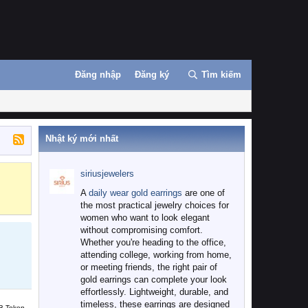
Đăng nhập
Đăng ký
Tìm kiếm
Nhật ký mới nhất
siriusjewelers
Binance
MEXC
A
daily wear gold earrings
are one of
the most practical jewelry choices for
women who want to look elegant
without compromising comfort.
Whether you're heading to the office,
attending college, working from home,
or meeting friends, the right pair of
gold earrings can complete your look
effortlessly. Lightweight, durable, and
timeless, these earrings are designed
B Token