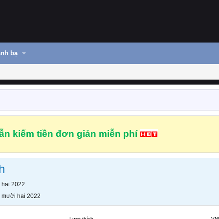
nh bạ
n kiếm tiền đơn giản miễn phí
h
 hai 2022
 mười hai 2022
Lượt thích
VN