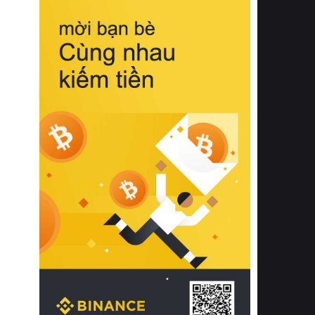
biệt từ bề mặt vải mềm mịn, khả năng
thoáng khí tuyệt vời cho đến độ đàn
hồi chuẩn xác của phần đệm nâng đỡ
cột sống.
Bên cạnh đó, việc lựa chọn các dòng
sản phẩm đạt chuẩn chất lượng quốc
tế còn giúp ngăn ngừa tình trạng kích
ứng da, hạn chế sự phát triển của vi
khuẩn và nấm mốc trong điều kiện
thời tiết nóng ẩm. Bạn có thể tìm hiểu
thêm các nghiên cứu khoa học về tác
động của giấc ngủ và môi trường
phòng ngủ đối với sức khỏe con
người tại Sleep Foundation (External
Link) để có cái nhìn toàn diện hơn.
2. Các tiêu chí vàng khi lựa chọn
chăn ga gối đệm cao cấp cho phòng
ngủ
Để sở hữu một bộ chăn ga gối đệm
cao cấp hoàn hảo cả về thẩm mỹ lẫn
công năng, người tiêu dùng cần cân
nhắc kỹ lưỡng các tiêu chí quan trọng