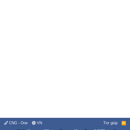
CNG - One
VN
Trợ giúp
R
S