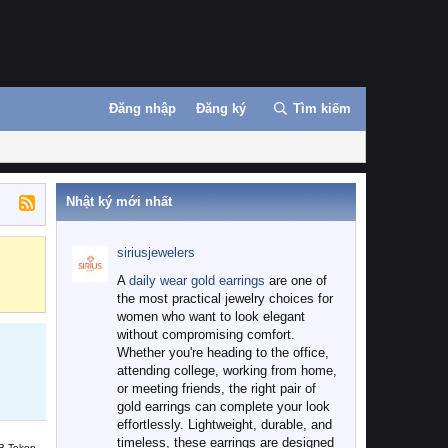
Đăng nhập
Đăng ký
Tìm kiếm
Nhật ký mới nhất
siriusjewelers
Binance
MEXC
A
daily wear gold earrings
are one of
the most practical jewelry choices for
women who want to look elegant
without compromising comfort.
Whether you're heading to the office,
attending college, working from home,
or meeting friends, the right pair of
gold earrings can complete your look
effortlessly. Lightweight, durable, and
timeless, these earrings are designed
B Token