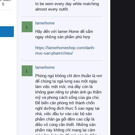
to be worn every day while matching
0
almost every outfit.
lamerhome
L
Hãy đến với lamer Home để sắm
ngay những sản phẩm phù hợp
https://lamerhomeshop.com/danh-
muc-san-pham/chieu/
lamerhome
L
Phòng ngủ không chỉ đơn thuần là nơi
để chúng ta ngả lưng sau một ngày
làm việc mệt mỏi, mà đây còn là
không gian riêng tư phản ánh gu thẩm
mỹ và phong cách sống của gia chủ.
Để biến căn phòng trở thành chốn
nghỉ dưỡng đích thực 5 sao ngay tại
nhà, việc đầu tư vào các bộ sản
phẩm chăn ga gối đệm cao cấp là
điều vô cùng cần thiết. Những sản
phẩm này không chỉ mang lại cảm