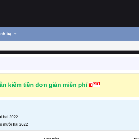
nh bạ
n kiếm tiền đơn giản miễn phí
i hai 2022
g mười hai 2022
Lượt thích
VN