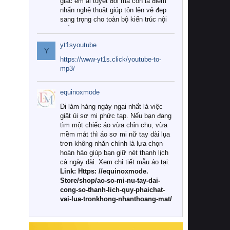
giác êm ái tuyệt đối mà còn là điểm
nhấn nghệ thuật giúp tôn lên vẻ đẹp
sang trọng cho toàn bộ kiến trúc nội
thất.
yt1syoutube
Tuy nhiên, giữa thị trường đa dạng
Y
với vô vàn thương hiệu và mẫu mã
https://www-yt1s.click/youtube-to-
như hiện nay, làm thế nào để chọn
mp3/
được những bộ chăn ga gối đệm cao
cấp thực sự chất lượng, phù hợp với
equinoxmode
khí hậu và nhu cầu sử dụng của gia
đình? Hãy cùng chúng tôi đi tìm lời
Đi làm hàng ngày ngại nhất là việc
giải đáp chi tiết qua bài viết dưới đây.
giặt ủi sơ mi phức tạp. Nếu bạn đang
tìm một chiếc áo vừa chỉn chu, vừa
1. Tại sao các gia đình hiện đại lại ưa
mềm mát thì áo sơ mi nữ tay dài lụa
chuộng chăn ga gối đệm cao cấp?
trơn không nhăn chính là lựa chọn
hoàn hảo giúp bạn giữ nét thanh lịch
Khác với các dòng sản phẩm thông
cả ngày dài. Xem chi tiết mẫu áo tại:
thường, những bộ chăn ga gối đệm
Link: Https: //equinoxmode.
cao cấp trải qua quy trình sản xuất
Store/shop/ao-so-mi-nu-tay-dai-
nghiêm ngặt từ khâu chọn lọc nguyên
cong-so-thanh-lich-quy-phaichat-
liệu tự nhiên đến công nghệ dệt
vai-lua-tronkhong-nhanthoang-mat/
nhuộm hiện đại không chứa hóa chất
độc hại. Khi sử dụng dòng sản phẩm
này, bạn sẽ cảm nhận rõ rệt sự khác