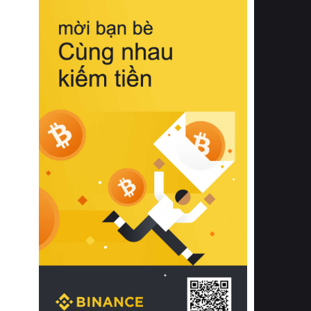
biệt từ bề mặt vải mềm mịn, khả năng
thoáng khí tuyệt vời cho đến độ đàn
hồi chuẩn xác của phần đệm nâng đỡ
cột sống.
Bên cạnh đó, việc lựa chọn các dòng
sản phẩm đạt chuẩn chất lượng quốc
tế còn giúp ngăn ngừa tình trạng kích
ứng da, hạn chế sự phát triển của vi
khuẩn và nấm mốc trong điều kiện
thời tiết nóng ẩm. Bạn có thể tìm hiểu
thêm các nghiên cứu khoa học về tác
động của giấc ngủ và môi trường
phòng ngủ đối với sức khỏe con
người tại Sleep Foundation (External
Link) để có cái nhìn toàn diện hơn.
2. Các tiêu chí vàng khi lựa chọn
chăn ga gối đệm cao cấp cho phòng
ngủ
Để sở hữu một bộ chăn ga gối đệm
cao cấp hoàn hảo cả về thẩm mỹ lẫn
công năng, người tiêu dùng cần cân
nhắc kỹ lưỡng các tiêu chí quan trọng