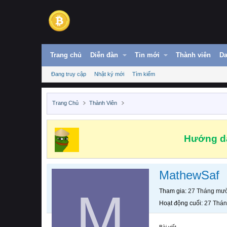
Trang chủ
Diễn đàn
Tin mới
Thành viên
Da
Đang truy cập
Nhật ký mới
Tìm kiếm
Trang Chủ
Thành Viên
Hướng dẫ
MathewSaf
M
Tham gia
27 Tháng mườ
Hoạt động cuối
27 Thán
Bài viết