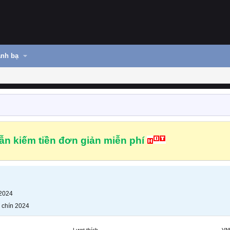
nh bạ
n kiếm tiền đơn giản miễn phí
 2024
 chín 2024
Lượt thích
VN