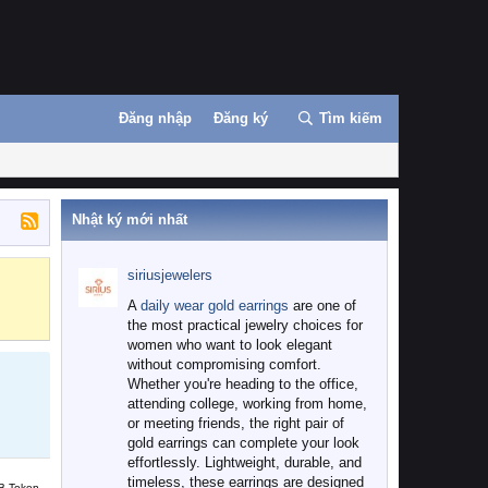
Đăng nhập
Đăng ký
Tìm kiếm
Nhật ký mới nhất
siriusjewelers
Binance
MEXC
A
daily wear gold earrings
are one of
the most practical jewelry choices for
women who want to look elegant
without compromising comfort.
Whether you're heading to the office,
attending college, working from home,
or meeting friends, the right pair of
gold earrings can complete your look
effortlessly. Lightweight, durable, and
timeless, these earrings are designed
B Token