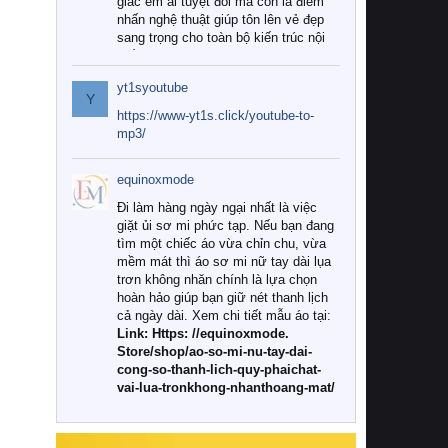
giác êm ái tuyệt đối mà còn là điểm
nhấn nghệ thuật giúp tôn lên vẻ đẹp
sang trọng cho toàn bộ kiến trúc nội
thất.
yt1syoutube
Tuy nhiên, giữa thị trường đa dạng
Y
với vô vàn thương hiệu và mẫu mã
https://www-yt1s.click/youtube-to-
như hiện nay, làm thế nào để chọn
mp3/
được những bộ chăn ga gối đệm cao
cấp thực sự chất lượng, phù hợp với
equinoxmode
khí hậu và nhu cầu sử dụng của gia
đình? Hãy cùng chúng tôi đi tìm lời
Đi làm hàng ngày ngại nhất là việc
giải đáp chi tiết qua bài viết dưới đây.
giặt ủi sơ mi phức tạp. Nếu bạn đang
tìm một chiếc áo vừa chỉn chu, vừa
1. Tại sao các gia đình hiện đại lại ưa
mềm mát thì áo sơ mi nữ tay dài lụa
chuộng chăn ga gối đệm cao cấp?
trơn không nhăn chính là lựa chọn
hoàn hảo giúp bạn giữ nét thanh lịch
Khác với các dòng sản phẩm thông
cả ngày dài. Xem chi tiết mẫu áo tại:
thường, những bộ chăn ga gối đệm
Link: Https: //equinoxmode.
cao cấp trải qua quy trình sản xuất
Store/shop/ao-so-mi-nu-tay-dai-
nghiêm ngặt từ khâu chọn lọc nguyên
cong-so-thanh-lich-quy-phaichat-
liệu tự nhiên đến công nghệ dệt
vai-lua-tronkhong-nhanthoang-mat/
nhuộm hiện đại không chứa hóa chất
độc hại. Khi sử dụng dòng sản phẩm
này, bạn sẽ cảm nhận rõ rệt sự khác