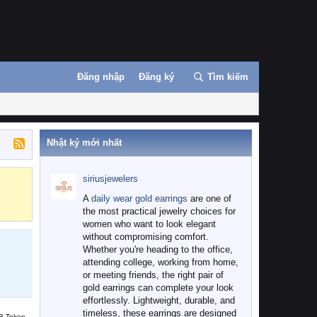
Đăng nhập
Đăng ký
Tìm kiếm
Nhật ký mới nhất
siriusjewelers
Binance
MEXC
A
daily wear gold earrings
are one of
the most practical jewelry choices for
women who want to look elegant
without compromising comfort.
Whether you're heading to the office,
attending college, working from home,
or meeting friends, the right pair of
gold earrings can complete your look
effortlessly. Lightweight, durable, and
timeless, these earrings are designed
B Token