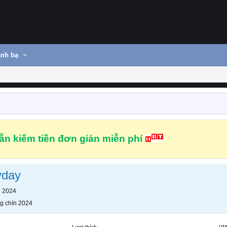
nh bạ
n kiếm tiền đơn giản miễn phí
yday
n 2024
g chín 2024
Lượt thích
VN