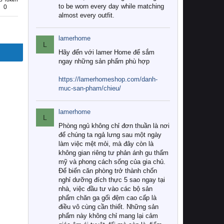
to be worn every day while matching
0
almost every outfit.
lamerhome
L
Hãy đến với lamer Home để sắm
ngay những sản phẩm phù hợp
https://lamerhomeshop.com/danh-
muc-san-pham/chieu/
lamerhome
L
Phòng ngủ không chỉ đơn thuần là nơi
để chúng ta ngả lưng sau một ngày
làm việc mệt mỏi, mà đây còn là
không gian riêng tư phản ánh gu thẩm
mỹ và phong cách sống của gia chủ.
Để biến căn phòng trở thành chốn
nghỉ dưỡng đích thực 5 sao ngay tại
nhà, việc đầu tư vào các bộ sản
phẩm chăn ga gối đệm cao cấp là
điều vô cùng cần thiết. Những sản
phẩm này không chỉ mang lại cảm