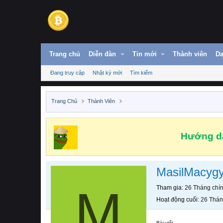
Trang chủ
Diễn đàn
Tin mới
Thành viên
Da
Đang truy cập
Nhật ký mới
Tìm kiếm
Trang Chủ
Thành Viên
Hướng dẫ
MasilMacyg
M
Tham gia
26 Tháng chí
Hoạt động cuối
26 Thán
Bài viết