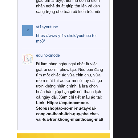
giác êm ái tuyệt đối mà còn là điểm
nhấn nghệ thuật giúp tôn lên vẻ đẹp
sang trọng cho toàn bộ kiến trúc nội
thất.
yt1syoutube
Tuy nhiên, giữa thị trường đa dạng
Y
với vô vàn thương hiệu và mẫu mã
https://www-yt1s.click/youtube-to-
như hiện nay, làm thế nào để chọn
mp3/
được những bộ chăn ga gối đệm cao
cấp thực sự chất lượng, phù hợp với
equinoxmode
khí hậu và nhu cầu sử dụng của gia
đình? Hãy cùng chúng tôi đi tìm lời
Đi làm hàng ngày ngại nhất là việc
giải đáp chi tiết qua bài viết dưới đây.
giặt ủi sơ mi phức tạp. Nếu bạn đang
tìm một chiếc áo vừa chỉn chu, vừa
1. Tại sao các gia đình hiện đại lại ưa
mềm mát thì áo sơ mi nữ tay dài lụa
chuộng chăn ga gối đệm cao cấp?
trơn không nhăn chính là lựa chọn
hoàn hảo giúp bạn giữ nét thanh lịch
Khác với các dòng sản phẩm thông
cả ngày dài. Xem chi tiết mẫu áo tại:
thường, những bộ chăn ga gối đệm
Link: Https: //equinoxmode.
cao cấp trải qua quy trình sản xuất
Store/shop/ao-so-mi-nu-tay-dai-
nghiêm ngặt từ khâu chọn lọc nguyên
cong-so-thanh-lich-quy-phaichat-
liệu tự nhiên đến công nghệ dệt
vai-lua-tronkhong-nhanthoang-mat/
nhuộm hiện đại không chứa hóa chất
độc hại. Khi sử dụng dòng sản phẩm
này, bạn sẽ cảm nhận rõ rệt sự khác