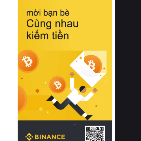
biệt từ bề mặt vải mềm mịn, khả năng
thoáng khí tuyệt vời cho đến độ đàn
hồi chuẩn xác của phần đệm nâng đỡ
cột sống.
Bên cạnh đó, việc lựa chọn các dòng
sản phẩm đạt chuẩn chất lượng quốc
tế còn giúp ngăn ngừa tình trạng kích
ứng da, hạn chế sự phát triển của vi
khuẩn và nấm mốc trong điều kiện
thời tiết nóng ẩm. Bạn có thể tìm hiểu
thêm các nghiên cứu khoa học về tác
động của giấc ngủ và môi trường
phòng ngủ đối với sức khỏe con
người tại Sleep Foundation (External
Link) để có cái nhìn toàn diện hơn.
2. Các tiêu chí vàng khi lựa chọn
chăn ga gối đệm cao cấp cho phòng
ngủ
Để sở hữu một bộ chăn ga gối đệm
cao cấp hoàn hảo cả về thẩm mỹ lẫn
công năng, người tiêu dùng cần cân
nhắc kỹ lưỡng các tiêu chí quan trọng