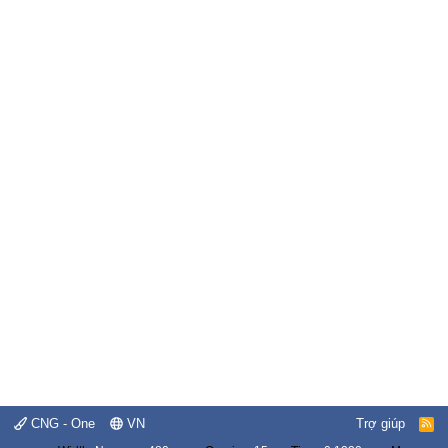
CNG - One
VN
Trợ giúp
R
S