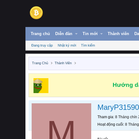
Trang chủ
Diễn đàn
Tin mới
Thành viên
Da
Đang truy cập
Nhật ký mới
Tìm kiếm
Trang Chủ
Thành Viên
Hướng dẫ
MaryP31590
M
Tham gia
8 Tháng chín
Hoạt động cuối
8 Tháng
Bài viết