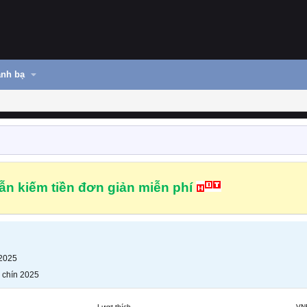
nh bạ
n kiếm tiền đơn giản miễn phí
 2025
 chín 2025
Lượt thích
VN