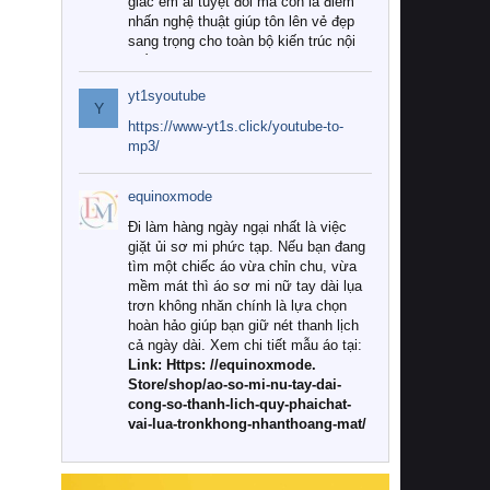
giác êm ái tuyệt đối mà còn là điểm
nhấn nghệ thuật giúp tôn lên vẻ đẹp
sang trọng cho toàn bộ kiến trúc nội
thất.
yt1syoutube
Tuy nhiên, giữa thị trường đa dạng
Y
với vô vàn thương hiệu và mẫu mã
https://www-yt1s.click/youtube-to-
như hiện nay, làm thế nào để chọn
mp3/
được những bộ chăn ga gối đệm cao
cấp thực sự chất lượng, phù hợp với
equinoxmode
khí hậu và nhu cầu sử dụng của gia
đình? Hãy cùng chúng tôi đi tìm lời
Đi làm hàng ngày ngại nhất là việc
giải đáp chi tiết qua bài viết dưới đây.
giặt ủi sơ mi phức tạp. Nếu bạn đang
tìm một chiếc áo vừa chỉn chu, vừa
1. Tại sao các gia đình hiện đại lại ưa
mềm mát thì áo sơ mi nữ tay dài lụa
chuộng chăn ga gối đệm cao cấp?
trơn không nhăn chính là lựa chọn
hoàn hảo giúp bạn giữ nét thanh lịch
Khác với các dòng sản phẩm thông
cả ngày dài. Xem chi tiết mẫu áo tại:
thường, những bộ chăn ga gối đệm
Link: Https: //equinoxmode.
cao cấp trải qua quy trình sản xuất
Store/shop/ao-so-mi-nu-tay-dai-
nghiêm ngặt từ khâu chọn lọc nguyên
cong-so-thanh-lich-quy-phaichat-
liệu tự nhiên đến công nghệ dệt
vai-lua-tronkhong-nhanthoang-mat/
nhuộm hiện đại không chứa hóa chất
độc hại. Khi sử dụng dòng sản phẩm
này, bạn sẽ cảm nhận rõ rệt sự khác