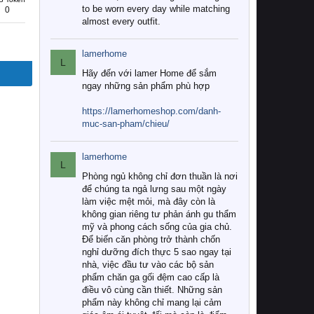
to be worn every day while matching
0
almost every outfit.
lamerhome
L
Hãy đến với lamer Home để sắm
ngay những sản phẩm phù hợp
https://lamerhomeshop.com/danh-
muc-san-pham/chieu/
lamerhome
L
Phòng ngủ không chỉ đơn thuần là nơi
để chúng ta ngả lưng sau một ngày
làm việc mệt mỏi, mà đây còn là
không gian riêng tư phản ánh gu thẩm
mỹ và phong cách sống của gia chủ.
Để biến căn phòng trở thành chốn
nghỉ dưỡng đích thực 5 sao ngay tại
nhà, việc đầu tư vào các bộ sản
phẩm chăn ga gối đệm cao cấp là
điều vô cùng cần thiết. Những sản
phẩm này không chỉ mang lại cảm