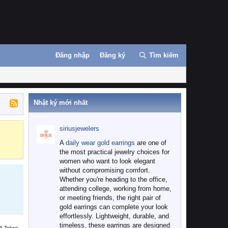
Đăng nhập
Đăng ký
Tìm kiếm
Nhật ký mới nhất
siriusjewelers
Binance
MEXC
A
daily wear gold earrings
are one of
the most practical jewelry choices for
women who want to look elegant
without compromising comfort.
Whether you're heading to the office,
attending college, working from home,
or meeting friends, the right pair of
gold earrings can complete your look
effortlessly. Lightweight, durable, and
timeless, these earrings are designed
B Token