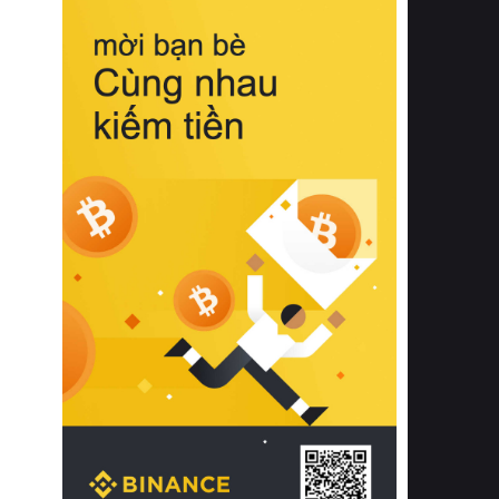
biệt từ bề mặt vải mềm mịn, khả năng
thoáng khí tuyệt vời cho đến độ đàn
hồi chuẩn xác của phần đệm nâng đỡ
cột sống.
Bên cạnh đó, việc lựa chọn các dòng
sản phẩm đạt chuẩn chất lượng quốc
tế còn giúp ngăn ngừa tình trạng kích
ứng da, hạn chế sự phát triển của vi
khuẩn và nấm mốc trong điều kiện
thời tiết nóng ẩm. Bạn có thể tìm hiểu
thêm các nghiên cứu khoa học về tác
động của giấc ngủ và môi trường
phòng ngủ đối với sức khỏe con
người tại Sleep Foundation (External
Link) để có cái nhìn toàn diện hơn.
2. Các tiêu chí vàng khi lựa chọn
chăn ga gối đệm cao cấp cho phòng
ngủ
Để sở hữu một bộ chăn ga gối đệm
cao cấp hoàn hảo cả về thẩm mỹ lẫn
công năng, người tiêu dùng cần cân
nhắc kỹ lưỡng các tiêu chí quan trọng