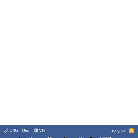
CNG - One
VN
Trợ giúp
R
S