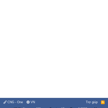
CNG - One
VN
Trợ giúp
R
S