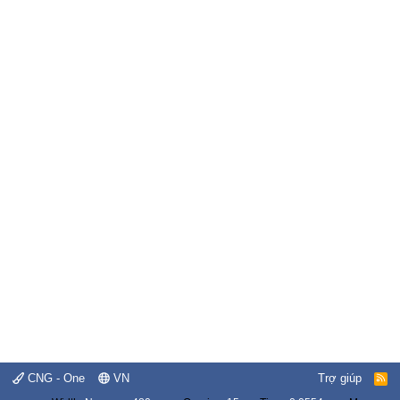
CNG - One
VN
Trợ giúp
R
S