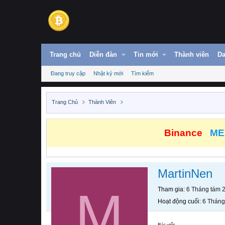
Trang chủ
Diễn đàn
Tin mới
Thành viên
Da
Đang truy cập
Nhật ký mới
Tìm kiếm
Trang Chủ
Thành Viên
Binance
ME
MartinNen
M
Tham gia
6 Tháng tám 
Hoạt động cuối
6 Tháng
Bài viết