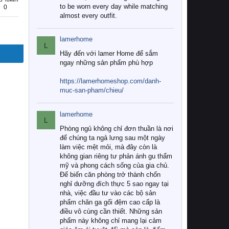
to be worn every day while matching
0
almost every outfit.
lamerhome
L
Hãy đến với lamer Home để sắm
ngay những sản phẩm phù hợp
https://lamerhomeshop.com/danh-
muc-san-pham/chieu/
lamerhome
L
Phòng ngủ không chỉ đơn thuần là nơi
để chúng ta ngả lưng sau một ngày
làm việc mệt mỏi, mà đây còn là
không gian riêng tư phản ánh gu thẩm
mỹ và phong cách sống của gia chủ.
Để biến căn phòng trở thành chốn
nghỉ dưỡng đích thực 5 sao ngay tại
nhà, việc đầu tư vào các bộ sản
phẩm chăn ga gối đệm cao cấp là
điều vô cùng cần thiết. Những sản
phẩm này không chỉ mang lại cảm