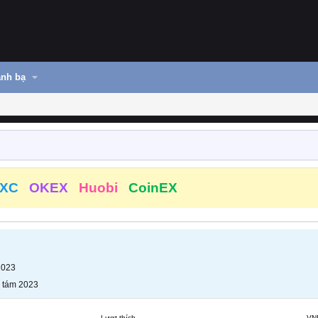
nh bạ
XC
OKEX
Huobi
CoinEX
2023
 tám 2023
Lượt thích
VN