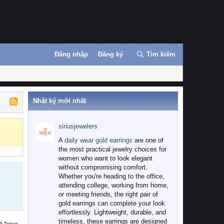
Đăng nhập
Đăng ký
Tìm kiếm
Nhật ký mới nhất
siriusjewelers
A
daily wear gold earrings
are one of
the most practical jewelry choices for
women who want to look elegant
without compromising comfort.
Whether you're heading to the office,
attending college, working from home,
or meeting friends, the right pair of
gold earrings can complete your look
effortlessly. Lightweight, durable, and
timeless, these earrings are designed
B Token