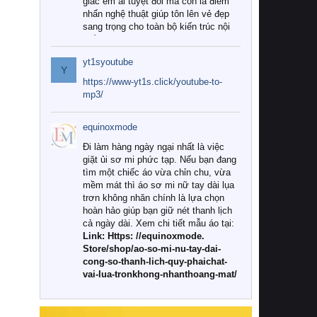
giác êm ái tuyệt đối mà còn là điểm
nhấn nghệ thuật giúp tôn lên vẻ đẹp
sang trọng cho toàn bộ kiến trúc nội
thất.
yt1syoutube
Tuy nhiên, giữa thị trường đa dạng
Y
với vô vàn thương hiệu và mẫu mã
https://www-yt1s.click/youtube-to-
như hiện nay, làm thế nào để chọn
mp3/
được những bộ chăn ga gối đệm cao
cấp thực sự chất lượng, phù hợp với
equinoxmode
khí hậu và nhu cầu sử dụng của gia
đình? Hãy cùng chúng tôi đi tìm lời
Đi làm hàng ngày ngại nhất là việc
giải đáp chi tiết qua bài viết dưới đây.
giặt ủi sơ mi phức tạp. Nếu bạn đang
tìm một chiếc áo vừa chỉn chu, vừa
1. Tại sao các gia đình hiện đại lại ưa
mềm mát thì áo sơ mi nữ tay dài lụa
chuộng chăn ga gối đệm cao cấp?
trơn không nhăn chính là lựa chọn
hoàn hảo giúp bạn giữ nét thanh lịch
Khác với các dòng sản phẩm thông
cả ngày dài. Xem chi tiết mẫu áo tại:
thường, những bộ chăn ga gối đệm
Link: Https: //equinoxmode.
cao cấp trải qua quy trình sản xuất
Store/shop/ao-so-mi-nu-tay-dai-
nghiêm ngặt từ khâu chọn lọc nguyên
cong-so-thanh-lich-quy-phaichat-
liệu tự nhiên đến công nghệ dệt
vai-lua-tronkhong-nhanthoang-mat/
nhuộm hiện đại không chứa hóa chất
độc hại. Khi sử dụng dòng sản phẩm
này, bạn sẽ cảm nhận rõ rệt sự khác