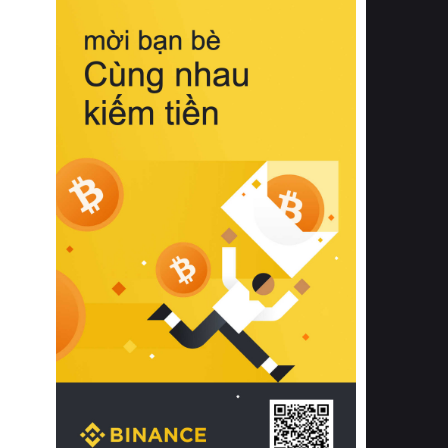
biệt từ bề mặt vải mềm mịn, khả năng
thoáng khí tuyệt vời cho đến độ đàn
hồi chuẩn xác của phần đệm nâng đỡ
cột sống.
Bên cạnh đó, việc lựa chọn các dòng
sản phẩm đạt chuẩn chất lượng quốc
tế còn giúp ngăn ngừa tình trạng kích
ứng da, hạn chế sự phát triển của vi
khuẩn và nấm mốc trong điều kiện
thời tiết nóng ẩm. Bạn có thể tìm hiểu
thêm các nghiên cứu khoa học về tác
động của giấc ngủ và môi trường
phòng ngủ đối với sức khỏe con
người tại Sleep Foundation (External
Link) để có cái nhìn toàn diện hơn.
2. Các tiêu chí vàng khi lựa chọn
chăn ga gối đệm cao cấp cho phòng
ngủ
Để sở hữu một bộ chăn ga gối đệm
cao cấp hoàn hảo cả về thẩm mỹ lẫn
công năng, người tiêu dùng cần cân
nhắc kỹ lưỡng các tiêu chí quan trọng