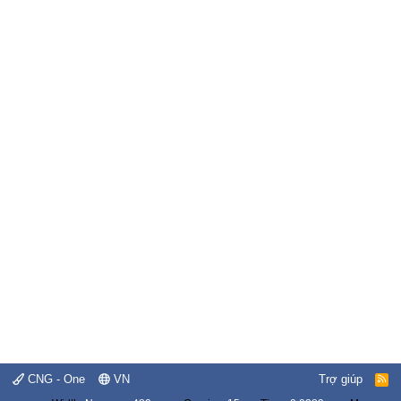
CNG - One
VN
Trợ giúp
R
S