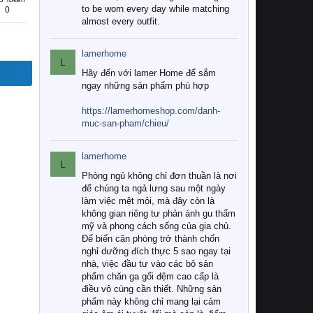
to be worn every day while matching
0
almost every outfit.
lamerhome
L
Hãy đến với lamer Home để sắm
ngay những sản phẩm phù hợp
https://lamerhomeshop.com/danh-
muc-san-pham/chieu/
lamerhome
L
Phòng ngủ không chỉ đơn thuần là nơi
để chúng ta ngả lưng sau một ngày
làm việc mệt mỏi, mà đây còn là
không gian riêng tư phản ánh gu thẩm
mỹ và phong cách sống của gia chủ.
Để biến căn phòng trở thành chốn
nghỉ dưỡng đích thực 5 sao ngay tại
nhà, việc đầu tư vào các bộ sản
phẩm chăn ga gối đệm cao cấp là
điều vô cùng cần thiết. Những sản
phẩm này không chỉ mang lại cảm