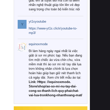
giác êm ái tuyệt đối mà còn là điểm
nhấn nghệ thuật giúp tôn lên vẻ đẹp
sang trọng cho toàn bộ kiến trúc nội
thất.
yt1syoutube
Tuy nhiên, giữa thị trường đa dạng
Y
với vô vàn thương hiệu và mẫu mã
https://www-yt1s.click/youtube-to-
như hiện nay, làm thế nào để chọn
mp3/
được những bộ chăn ga gối đệm cao
cấp thực sự chất lượng, phù hợp với
equinoxmode
khí hậu và nhu cầu sử dụng của gia
đình? Hãy cùng chúng tôi đi tìm lời
Đi làm hàng ngày ngại nhất là việc
giải đáp chi tiết qua bài viết dưới đây.
giặt ủi sơ mi phức tạp. Nếu bạn đang
tìm một chiếc áo vừa chỉn chu, vừa
1. Tại sao các gia đình hiện đại lại ưa
mềm mát thì áo sơ mi nữ tay dài lụa
chuộng chăn ga gối đệm cao cấp?
trơn không nhăn chính là lựa chọn
hoàn hảo giúp bạn giữ nét thanh lịch
Khác với các dòng sản phẩm thông
cả ngày dài. Xem chi tiết mẫu áo tại:
thường, những bộ chăn ga gối đệm
Link: Https: //equinoxmode.
cao cấp trải qua quy trình sản xuất
Store/shop/ao-so-mi-nu-tay-dai-
nghiêm ngặt từ khâu chọn lọc nguyên
cong-so-thanh-lich-quy-phaichat-
liệu tự nhiên đến công nghệ dệt
vai-lua-tronkhong-nhanthoang-mat/
nhuộm hiện đại không chứa hóa chất
độc hại. Khi sử dụng dòng sản phẩm
này, bạn sẽ cảm nhận rõ rệt sự khác