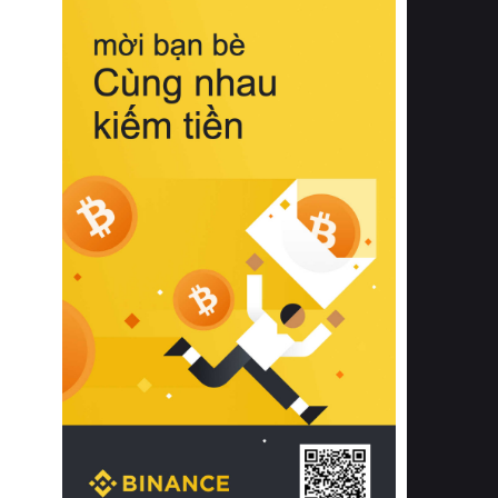
biệt từ bề mặt vải mềm mịn, khả năng
thoáng khí tuyệt vời cho đến độ đàn
hồi chuẩn xác của phần đệm nâng đỡ
cột sống.
Bên cạnh đó, việc lựa chọn các dòng
sản phẩm đạt chuẩn chất lượng quốc
tế còn giúp ngăn ngừa tình trạng kích
ứng da, hạn chế sự phát triển của vi
khuẩn và nấm mốc trong điều kiện
thời tiết nóng ẩm. Bạn có thể tìm hiểu
thêm các nghiên cứu khoa học về tác
động của giấc ngủ và môi trường
phòng ngủ đối với sức khỏe con
người tại Sleep Foundation (External
Link) để có cái nhìn toàn diện hơn.
2. Các tiêu chí vàng khi lựa chọn
chăn ga gối đệm cao cấp cho phòng
ngủ
Để sở hữu một bộ chăn ga gối đệm
cao cấp hoàn hảo cả về thẩm mỹ lẫn
công năng, người tiêu dùng cần cân
nhắc kỹ lưỡng các tiêu chí quan trọng