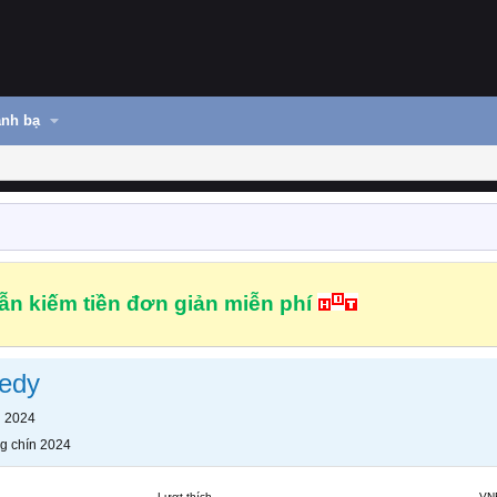
nh bạ
n kiếm tiền đơn giản miễn phí
edy
n 2024
g chín 2024
Lượt thích
VN