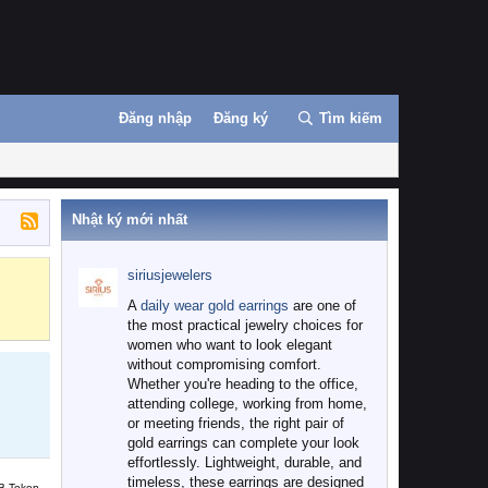
Đăng nhập
Đăng ký
Tìm kiếm
Nhật ký mới nhất
siriusjewelers
Binance
MEXC
A
daily wear gold earrings
are one of
the most practical jewelry choices for
women who want to look elegant
without compromising comfort.
Whether you're heading to the office,
attending college, working from home,
or meeting friends, the right pair of
gold earrings can complete your look
effortlessly. Lightweight, durable, and
timeless, these earrings are designed
B Token