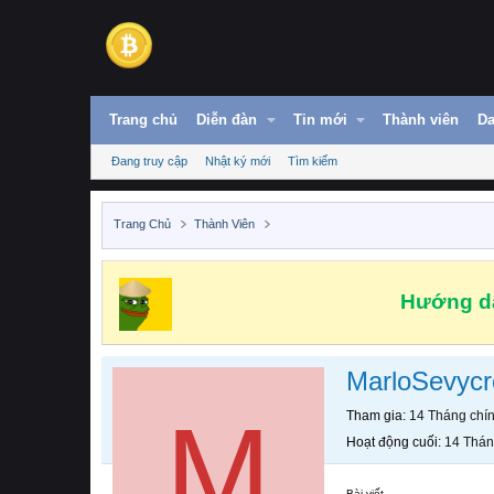
Trang chủ
Diễn đàn
Tin mới
Thành viên
Da
Đang truy cập
Nhật ký mới
Tìm kiếm
Trang Chủ
Thành Viên
Hướng dẫ
MarloSevycr
M
Tham gia
14 Tháng chí
Hoạt động cuối
14 Thán
Bài viết