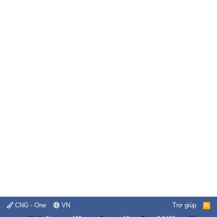
CNG - One
VN
Trợ giúp
R
S