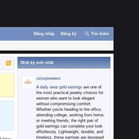
Đăng nhập
Đăng ký
Tìm kiếm
Nhật ký mới nhất
siriusjewelers
Binance
MEXC
A
daily wear gold earrings
are one of
the most practical jewelry choices for
women who want to look elegant
without compromising comfort.
Whether you're heading to the office,
attending college, working from home,
or meeting friends, the right pair of
gold earrings can complete your look
effortlessly. Lightweight, durable, and
timeless, these earrings are designed
B Token