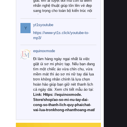
giác êm ái tuyệt đối mà còn là điểm
nhấn nghệ thuật giúp tôn lên vẻ đẹp
sang trọng cho toàn bộ kiến trúc nội
thất.
yt1syoutube
Tuy nhiên, giữa thị trường đa dạng
Y
với vô vàn thương hiệu và mẫu mã
https://www-yt1s.click/youtube-to-
như hiện nay, làm thế nào để chọn
mp3/
được những bộ chăn ga gối đệm cao
cấp thực sự chất lượng, phù hợp với
equinoxmode
khí hậu và nhu cầu sử dụng của gia
đình? Hãy cùng chúng tôi đi tìm lời
Đi làm hàng ngày ngại nhất là việc
giải đáp chi tiết qua bài viết dưới đây.
giặt ủi sơ mi phức tạp. Nếu bạn đang
tìm một chiếc áo vừa chỉn chu, vừa
1. Tại sao các gia đình hiện đại lại ưa
mềm mát thì áo sơ mi nữ tay dài lụa
chuộng chăn ga gối đệm cao cấp?
trơn không nhăn chính là lựa chọn
hoàn hảo giúp bạn giữ nét thanh lịch
Khác với các dòng sản phẩm thông
cả ngày dài. Xem chi tiết mẫu áo tại:
thường, những bộ chăn ga gối đệm
Link: Https: //equinoxmode.
cao cấp trải qua quy trình sản xuất
Store/shop/ao-so-mi-nu-tay-dai-
nghiêm ngặt từ khâu chọn lọc nguyên
cong-so-thanh-lich-quy-phaichat-
liệu tự nhiên đến công nghệ dệt
vai-lua-tronkhong-nhanthoang-mat/
nhuộm hiện đại không chứa hóa chất
độc hại. Khi sử dụng dòng sản phẩm
này, bạn sẽ cảm nhận rõ rệt sự khác