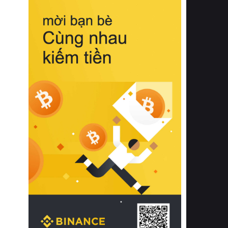
biệt từ bề mặt vải mềm mịn, khả năng
thoáng khí tuyệt vời cho đến độ đàn
hồi chuẩn xác của phần đệm nâng đỡ
cột sống.
Bên cạnh đó, việc lựa chọn các dòng
sản phẩm đạt chuẩn chất lượng quốc
tế còn giúp ngăn ngừa tình trạng kích
ứng da, hạn chế sự phát triển của vi
khuẩn và nấm mốc trong điều kiện
thời tiết nóng ẩm. Bạn có thể tìm hiểu
thêm các nghiên cứu khoa học về tác
động của giấc ngủ và môi trường
phòng ngủ đối với sức khỏe con
người tại Sleep Foundation (External
Link) để có cái nhìn toàn diện hơn.
2. Các tiêu chí vàng khi lựa chọn
chăn ga gối đệm cao cấp cho phòng
ngủ
Để sở hữu một bộ chăn ga gối đệm
cao cấp hoàn hảo cả về thẩm mỹ lẫn
công năng, người tiêu dùng cần cân
nhắc kỹ lưỡng các tiêu chí quan trọng