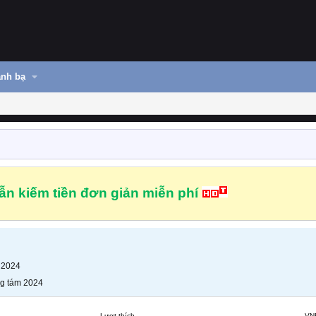
nh bạ
n kiếm tiền đơn giản miễn phí
 2024
g tám 2024
Lượt thích
VN