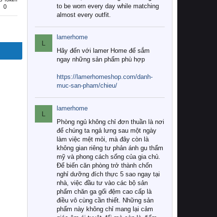
to be worn every day while matching
0
almost every outfit.
lamerhome
L
Hãy đến với lamer Home để sắm
ngay những sản phẩm phù hợp
https://lamerhomeshop.com/danh-
muc-san-pham/chieu/
lamerhome
L
Phòng ngủ không chỉ đơn thuần là nơi
để chúng ta ngả lưng sau một ngày
làm việc mệt mỏi, mà đây còn là
không gian riêng tư phản ánh gu thẩm
mỹ và phong cách sống của gia chủ.
Để biến căn phòng trở thành chốn
nghỉ dưỡng đích thực 5 sao ngay tại
nhà, việc đầu tư vào các bộ sản
phẩm chăn ga gối đệm cao cấp là
điều vô cùng cần thiết. Những sản
phẩm này không chỉ mang lại cảm