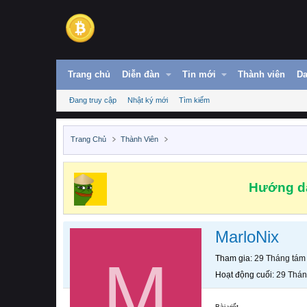
Trang chủ
Diễn đàn
Tin mới
Thành viên
Da
Đang truy cập
Nhật ký mới
Tìm kiếm
Trang Chủ
Thành Viên
Hướng dẫ
MarloNix
M
Tham gia
29 Tháng tám
Hoạt động cuối
29 Thán
Bài viết