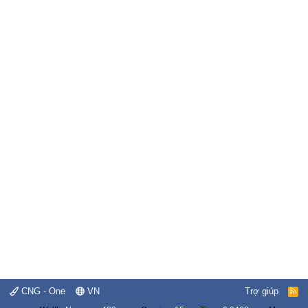
CNG - One
VN
Trợ giúp
R
S