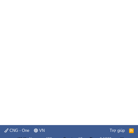
CNG - One
VN
Trợ giúp
R
S