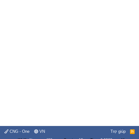
CNG - One
VN
Trợ giúp
R
S