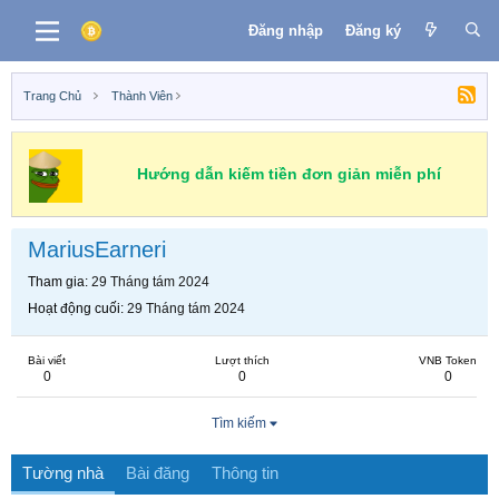
Đăng nhập
Đăng ký
Trang Chủ
Thành Viên
Hướng dẫn kiếm tiền đơn giản miễn phí
MariusEarneri
Tham gia
29 Tháng tám 2024
Hoạt động cuối
29 Tháng tám 2024
Bài viết
Lượt thích
VNB Token
0
0
0
Tìm kiếm
Tường nhà
Bài đăng
Thông tin