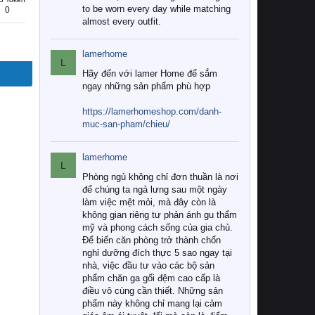
to be worn every day while matching
0
almost every outfit.
lamerhome
L
Hãy đến với lamer Home để sắm
ngay những sản phẩm phù hợp
https://lamerhomeshop.com/danh-
muc-san-pham/chieu/
lamerhome
L
Phòng ngủ không chỉ đơn thuần là nơi
để chúng ta ngả lưng sau một ngày
làm việc mệt mỏi, mà đây còn là
không gian riêng tư phản ánh gu thẩm
mỹ và phong cách sống của gia chủ.
Để biến căn phòng trở thành chốn
nghỉ dưỡng đích thực 5 sao ngay tại
nhà, việc đầu tư vào các bộ sản
phẩm chăn ga gối đệm cao cấp là
điều vô cùng cần thiết. Những sản
phẩm này không chỉ mang lại cảm