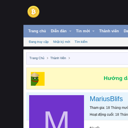
Trang chủ
Diễn đàn
Tin mới
Thành viên
Da
Đang truy cập
Nhật ký mới
Tìm kiếm
Trang Chủ
Thành Viên
Hướng dẫ
MariusBlifs
M
Tham gia
18 Tháng mườ
Hoạt động cuối
18 Thán
Bài viết