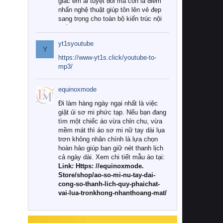
giác êm ái tuyệt đối mà còn là điểm
nhấn nghệ thuật giúp tôn lên vẻ đẹp
sang trọng cho toàn bộ kiến trúc nội
thất.
yt1syoutube
Tuy nhiên, giữa thị trường đa dạng
Y
với vô vàn thương hiệu và mẫu mã
https://www-yt1s.click/youtube-to-
như hiện nay, làm thế nào để chọn
mp3/
được những bộ chăn ga gối đệm cao
cấp thực sự chất lượng, phù hợp với
equinoxmode
khí hậu và nhu cầu sử dụng của gia
đình? Hãy cùng chúng tôi đi tìm lời
Đi làm hàng ngày ngại nhất là việc
giải đáp chi tiết qua bài viết dưới đây.
giặt ủi sơ mi phức tạp. Nếu bạn đang
tìm một chiếc áo vừa chỉn chu, vừa
1. Tại sao các gia đình hiện đại lại ưa
mềm mát thì áo sơ mi nữ tay dài lụa
chuộng chăn ga gối đệm cao cấp?
trơn không nhăn chính là lựa chọn
hoàn hảo giúp bạn giữ nét thanh lịch
Khác với các dòng sản phẩm thông
cả ngày dài. Xem chi tiết mẫu áo tại:
thường, những bộ chăn ga gối đệm
Link: Https: //equinoxmode.
cao cấp trải qua quy trình sản xuất
Store/shop/ao-so-mi-nu-tay-dai-
nghiêm ngặt từ khâu chọn lọc nguyên
cong-so-thanh-lich-quy-phaichat-
liệu tự nhiên đến công nghệ dệt
vai-lua-tronkhong-nhanthoang-mat/
nhuộm hiện đại không chứa hóa chất
độc hại. Khi sử dụng dòng sản phẩm
này, bạn sẽ cảm nhận rõ rệt sự khác