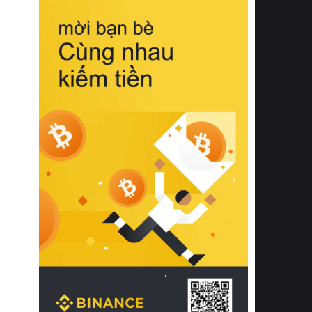
biệt từ bề mặt vải mềm mịn, khả năng
thoáng khí tuyệt vời cho đến độ đàn
hồi chuẩn xác của phần đệm nâng đỡ
cột sống.
Bên cạnh đó, việc lựa chọn các dòng
sản phẩm đạt chuẩn chất lượng quốc
tế còn giúp ngăn ngừa tình trạng kích
ứng da, hạn chế sự phát triển của vi
khuẩn và nấm mốc trong điều kiện
thời tiết nóng ẩm. Bạn có thể tìm hiểu
thêm các nghiên cứu khoa học về tác
động của giấc ngủ và môi trường
phòng ngủ đối với sức khỏe con
người tại Sleep Foundation (External
Link) để có cái nhìn toàn diện hơn.
2. Các tiêu chí vàng khi lựa chọn
chăn ga gối đệm cao cấp cho phòng
ngủ
Để sở hữu một bộ chăn ga gối đệm
cao cấp hoàn hảo cả về thẩm mỹ lẫn
công năng, người tiêu dùng cần cân
nhắc kỹ lưỡng các tiêu chí quan trọng