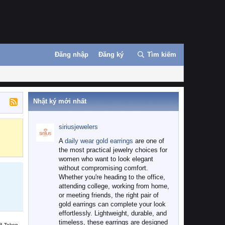
Đăng nhập
Đăng ký
Tìm kiếm
Nhật ký mới nhất
siriusjewelers
Binance
MEXC
A
daily wear gold earrings
are one of
the most practical jewelry choices for
women who want to look elegant
without compromising comfort.
Whether you're heading to the office,
attending college, working from home,
or meeting friends, the right pair of
gold earrings can complete your look
effortlessly. Lightweight, durable, and
timeless, these earrings are designed
B Token