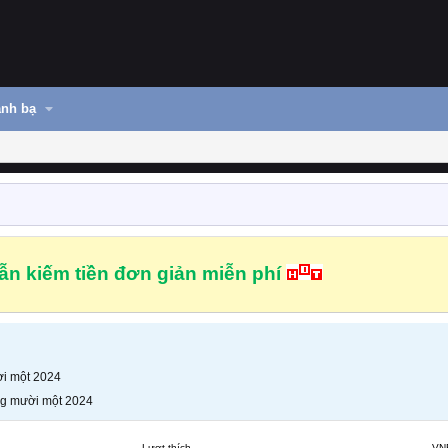
nh bạ
n kiếm tiền đơn giản miễn phí
i một 2024
g mười một 2024
Lượt thích
VN