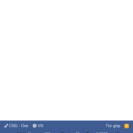
CNG - One
VN
Trợ giúp
R
S