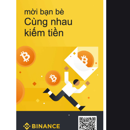
biệt từ bề mặt vải mềm mịn, khả năng
thoáng khí tuyệt vời cho đến độ đàn
hồi chuẩn xác của phần đệm nâng đỡ
cột sống.
Bên cạnh đó, việc lựa chọn các dòng
sản phẩm đạt chuẩn chất lượng quốc
tế còn giúp ngăn ngừa tình trạng kích
ứng da, hạn chế sự phát triển của vi
khuẩn và nấm mốc trong điều kiện
thời tiết nóng ẩm. Bạn có thể tìm hiểu
thêm các nghiên cứu khoa học về tác
động của giấc ngủ và môi trường
phòng ngủ đối với sức khỏe con
người tại Sleep Foundation (External
Link) để có cái nhìn toàn diện hơn.
2. Các tiêu chí vàng khi lựa chọn
chăn ga gối đệm cao cấp cho phòng
ngủ
Để sở hữu một bộ chăn ga gối đệm
cao cấp hoàn hảo cả về thẩm mỹ lẫn
công năng, người tiêu dùng cần cân
nhắc kỹ lưỡng các tiêu chí quan trọng