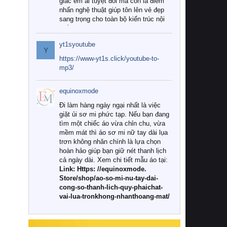
giác êm ái tuyệt đối mà còn là điểm
nhấn nghệ thuật giúp tôn lên vẻ đẹp
sang trọng cho toàn bộ kiến trúc nội
thất.
yt1syoutube
Tuy nhiên, giữa thị trường đa dạng
Y
với vô vàn thương hiệu và mẫu mã
https://www-yt1s.click/youtube-to-
như hiện nay, làm thế nào để chọn
mp3/
được những bộ chăn ga gối đệm cao
cấp thực sự chất lượng, phù hợp với
equinoxmode
khí hậu và nhu cầu sử dụng của gia
đình? Hãy cùng chúng tôi đi tìm lời
Đi làm hàng ngày ngại nhất là việc
giải đáp chi tiết qua bài viết dưới đây.
giặt ủi sơ mi phức tạp. Nếu bạn đang
tìm một chiếc áo vừa chỉn chu, vừa
1. Tại sao các gia đình hiện đại lại ưa
mềm mát thì áo sơ mi nữ tay dài lụa
chuộng chăn ga gối đệm cao cấp?
trơn không nhăn chính là lựa chọn
hoàn hảo giúp bạn giữ nét thanh lịch
Khác với các dòng sản phẩm thông
cả ngày dài. Xem chi tiết mẫu áo tại:
thường, những bộ chăn ga gối đệm
Link: Https: //equinoxmode.
cao cấp trải qua quy trình sản xuất
Store/shop/ao-so-mi-nu-tay-dai-
nghiêm ngặt từ khâu chọn lọc nguyên
cong-so-thanh-lich-quy-phaichat-
liệu tự nhiên đến công nghệ dệt
vai-lua-tronkhong-nhanthoang-mat/
nhuộm hiện đại không chứa hóa chất
độc hại. Khi sử dụng dòng sản phẩm
này, bạn sẽ cảm nhận rõ rệt sự khác