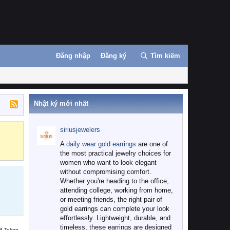
Đăng nhập
Đăng ký
Tìm kiếm
Nhật ký mới nhất
siriusjewelers
Binance
MEXC
A
daily wear gold earrings
are one of
the most practical jewelry choices for
women who want to look elegant
without compromising comfort.
Whether you're heading to the office,
attending college, working from home,
or meeting friends, the right pair of
gold earrings can complete your look
effortlessly. Lightweight, durable, and
timeless, these earrings are designed
B Token