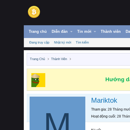
Trang chủ
Diễn đàn
Tin mới
Thành viên
Da
Đang truy cập
Nhật ký mới
Tìm kiếm
Trang Chủ
Thành Viên
Hướng dẫ
Mariktok
M
Tham gia
28 Tháng mườ
Hoạt động cuối
28 Thán
Bài viết