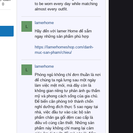
to be worn every day while matching
0
almost every outfit.
lamerhome
L
Hãy đến với lamer Home để sắm
ngay những sản phẩm phù hợp
https://lamerhomeshop.com/danh-
muc-san-pham/chieu/
lamerhome
L
Phòng ngủ không chỉ đơn thuần là nơi
để chúng ta ngả lưng sau một ngày
làm việc mệt mỏi, mà đây còn là
không gian riêng tư phản ánh gu thẩm
mỹ và phong cách sống của gia chủ.
Để biến căn phòng trở thành chốn
nghỉ dưỡng đích thực 5 sao ngay tại
nhà, việc đầu tư vào các bộ sản
phẩm chăn ga gối đệm cao cấp là
điều vô cùng cần thiết. Những sản
phẩm này không chỉ mang lại cảm