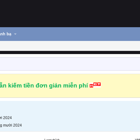
nh bạ
n kiếm tiền đơn giản miễn phí
i 2024
g mười 2024
Lượt thích
VN