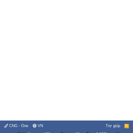
CNG - One
VN
Trợ giúp
R
S