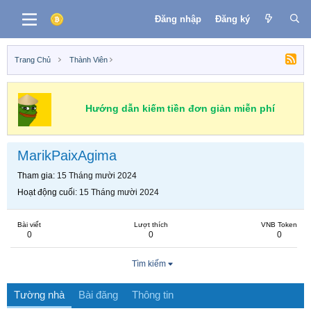
Đăng nhập
Đăng ký
Trang Chủ
Thành Viên
Hướng dẫn kiếm tiền đơn giản miễn phí
MarikPaixAgima
Tham gia
15 Tháng mười 2024
Hoạt động cuối
15 Tháng mười 2024
Bài viết
Lượt thích
VNB Token
0
0
0
Tìm kiếm
Tường nhà
Bài đăng
Thông tin