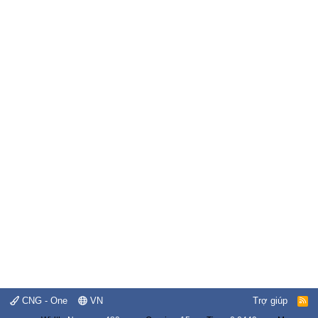
CNG - One
VN
Trợ giúp
R
S