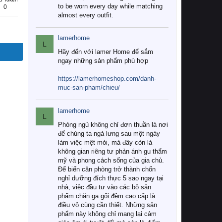
to be worn every day while matching
0
almost every outfit.
lamerhome
L
Hãy đến với lamer Home để sắm
ngay những sản phẩm phù hợp
https://lamerhomeshop.com/danh-
muc-san-pham/chieu/
lamerhome
L
Phòng ngủ không chỉ đơn thuần là nơi
để chúng ta ngả lưng sau một ngày
làm việc mệt mỏi, mà đây còn là
không gian riêng tư phản ánh gu thẩm
mỹ và phong cách sống của gia chủ.
Để biến căn phòng trở thành chốn
nghỉ dưỡng đích thực 5 sao ngay tại
nhà, việc đầu tư vào các bộ sản
phẩm chăn ga gối đệm cao cấp là
điều vô cùng cần thiết. Những sản
phẩm này không chỉ mang lại cảm