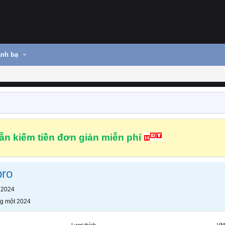
nh bạ
n kiếm tiền đơn giản miễn phí
ro
 2024
g một 2024
Lượt thích
VN