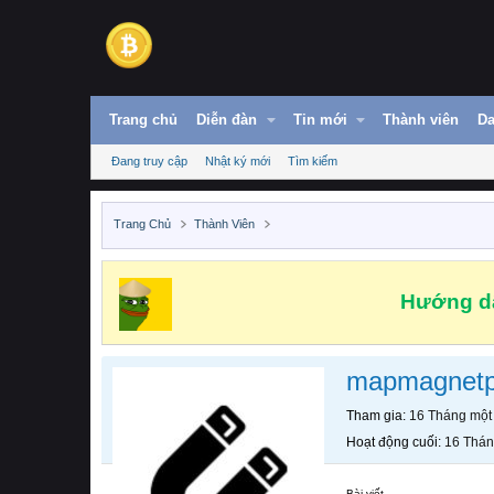
Trang chủ
Diễn đàn
Tin mới
Thành viên
Da
Đang truy cập
Nhật ký mới
Tìm kiếm
Trang Chủ
Thành Viên
Hướng dẫ
mapmagnetp
Tham gia
16 Tháng một
Hoạt động cuối
16 Thán
Bài viết