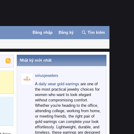
Đăng nhập
Đăng ký
Tìm kiếm
Nhật ký mới nhất
siriusjewelers
Binance
MEXC
A
daily wear gold earrings
are one of
the most practical jewelry choices for
women who want to look elegant
without compromising comfort.
Whether you're heading to the office,
attending college, working from home,
or meeting friends, the right pair of
gold earrings can complete your look
effortlessly. Lightweight, durable, and
timeless, these earrings are designed
B Token