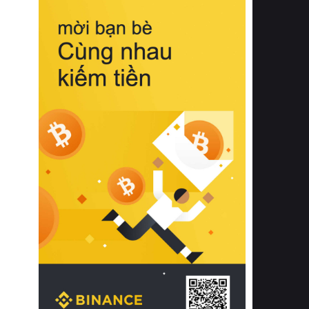
biệt từ bề mặt vải mềm mịn, khả năng
thoáng khí tuyệt vời cho đến độ đàn
hồi chuẩn xác của phần đệm nâng đỡ
cột sống.
Bên cạnh đó, việc lựa chọn các dòng
sản phẩm đạt chuẩn chất lượng quốc
tế còn giúp ngăn ngừa tình trạng kích
ứng da, hạn chế sự phát triển của vi
khuẩn và nấm mốc trong điều kiện
thời tiết nóng ẩm. Bạn có thể tìm hiểu
thêm các nghiên cứu khoa học về tác
động của giấc ngủ và môi trường
phòng ngủ đối với sức khỏe con
người tại Sleep Foundation (External
Link) để có cái nhìn toàn diện hơn.
2. Các tiêu chí vàng khi lựa chọn
chăn ga gối đệm cao cấp cho phòng
ngủ
Để sở hữu một bộ chăn ga gối đệm
cao cấp hoàn hảo cả về thẩm mỹ lẫn
công năng, người tiêu dùng cần cân
nhắc kỹ lưỡng các tiêu chí quan trọng