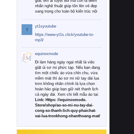
giác êm ái tuyệt đối mà còn là điểm
nhấn nghệ thuật giúp tôn lên vẻ đẹp
sang trọng cho toàn bộ kiến trúc nội
thất.
yt1syoutube
Tuy nhiên, giữa thị trường đa dạng
Y
với vô vàn thương hiệu và mẫu mã
https://www-yt1s.click/youtube-to-
như hiện nay, làm thế nào để chọn
mp3/
được những bộ chăn ga gối đệm cao
cấp thực sự chất lượng, phù hợp với
equinoxmode
khí hậu và nhu cầu sử dụng của gia
đình? Hãy cùng chúng tôi đi tìm lời
Đi làm hàng ngày ngại nhất là việc
giải đáp chi tiết qua bài viết dưới đây.
giặt ủi sơ mi phức tạp. Nếu bạn đang
tìm một chiếc áo vừa chỉn chu, vừa
1. Tại sao các gia đình hiện đại lại ưa
mềm mát thì áo sơ mi nữ tay dài lụa
chuộng chăn ga gối đệm cao cấp?
trơn không nhăn chính là lựa chọn
hoàn hảo giúp bạn giữ nét thanh lịch
Khác với các dòng sản phẩm thông
cả ngày dài. Xem chi tiết mẫu áo tại:
thường, những bộ chăn ga gối đệm
Link: Https: //equinoxmode.
cao cấp trải qua quy trình sản xuất
Store/shop/ao-so-mi-nu-tay-dai-
nghiêm ngặt từ khâu chọn lọc nguyên
cong-so-thanh-lich-quy-phaichat-
liệu tự nhiên đến công nghệ dệt
vai-lua-tronkhong-nhanthoang-mat/
nhuộm hiện đại không chứa hóa chất
độc hại. Khi sử dụng dòng sản phẩm
này, bạn sẽ cảm nhận rõ rệt sự khác