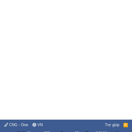
CNG - One
VN
Trợ giúp
R
S