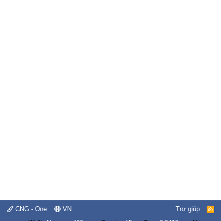
CNG - One
VN
Trợ giúp
R
S