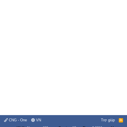
CNG - One
VN
Trợ giúp
R
S