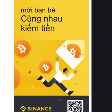
biệt từ bề mặt vải mềm mịn, khả năng
thoáng khí tuyệt vời cho đến độ đàn
hồi chuẩn xác của phần đệm nâng đỡ
cột sống.
Bên cạnh đó, việc lựa chọn các dòng
sản phẩm đạt chuẩn chất lượng quốc
tế còn giúp ngăn ngừa tình trạng kích
ứng da, hạn chế sự phát triển của vi
khuẩn và nấm mốc trong điều kiện
thời tiết nóng ẩm. Bạn có thể tìm hiểu
thêm các nghiên cứu khoa học về tác
động của giấc ngủ và môi trường
phòng ngủ đối với sức khỏe con
người tại Sleep Foundation (External
Link) để có cái nhìn toàn diện hơn.
2. Các tiêu chí vàng khi lựa chọn
chăn ga gối đệm cao cấp cho phòng
ngủ
Để sở hữu một bộ chăn ga gối đệm
cao cấp hoàn hảo cả về thẩm mỹ lẫn
công năng, người tiêu dùng cần cân
nhắc kỹ lưỡng các tiêu chí quan trọng