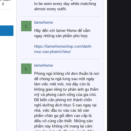
to be worn every day while matching
0
almost every outfit.
lamerhome
L
Hãy đến với lamer Home để sắm
ngay những sản phẩm phù hợp
https://lamerhomeshop.com/danh-
muc-san-pham/chieu/
lamerhome
L
Phòng ngủ không chỉ đơn thuần là nơi
để chúng ta ngả lưng sau một ngày
làm việc mệt mỏi, mà đây còn là
không gian riêng tư phản ánh gu thẩm
mỹ và phong cách sống của gia chủ.
Để biến căn phòng trở thành chốn
nghỉ dưỡng đích thực 5 sao ngay tại
nhà, việc đầu tư vào các bộ sản
phẩm chăn ga gối đệm cao cấp là
điều vô cùng cần thiết. Những sản
phẩm này không chỉ mang lại cảm