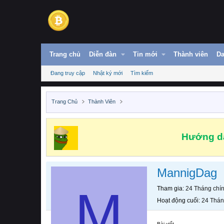
Trang chủ
Diễn đàn
Tin mới
Thành viên
Da
Đang truy cập
Nhật ký mới
Tìm kiếm
Trang Chủ
Thành Viên
Hướng dẫ
MannigDag
M
Tham gia
24 Tháng chí
Hoạt động cuối
24 Thán
Bài viết