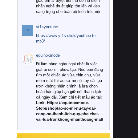
giác êm ái tuyệt đối mà còn là điểm
nhấn nghệ thuật giúp tôn lên vẻ đẹp
sang trọng cho toàn bộ kiến trúc nội
thất.
yt1syoutube
Tuy nhiên, giữa thị trường đa dạng
Y
với vô vàn thương hiệu và mẫu mã
https://www-yt1s.click/youtube-to-
như hiện nay, làm thế nào để chọn
mp3/
được những bộ chăn ga gối đệm cao
cấp thực sự chất lượng, phù hợp với
equinoxmode
khí hậu và nhu cầu sử dụng của gia
đình? Hãy cùng chúng tôi đi tìm lời
Đi làm hàng ngày ngại nhất là việc
giải đáp chi tiết qua bài viết dưới đây.
giặt ủi sơ mi phức tạp. Nếu bạn đang
tìm một chiếc áo vừa chỉn chu, vừa
1. Tại sao các gia đình hiện đại lại ưa
mềm mát thì áo sơ mi nữ tay dài lụa
chuộng chăn ga gối đệm cao cấp?
trơn không nhăn chính là lựa chọn
hoàn hảo giúp bạn giữ nét thanh lịch
Khác với các dòng sản phẩm thông
cả ngày dài. Xem chi tiết mẫu áo tại:
thường, những bộ chăn ga gối đệm
Link: Https: //equinoxmode.
cao cấp trải qua quy trình sản xuất
Store/shop/ao-so-mi-nu-tay-dai-
nghiêm ngặt từ khâu chọn lọc nguyên
cong-so-thanh-lich-quy-phaichat-
liệu tự nhiên đến công nghệ dệt
vai-lua-tronkhong-nhanthoang-mat/
nhuộm hiện đại không chứa hóa chất
độc hại. Khi sử dụng dòng sản phẩm
này, bạn sẽ cảm nhận rõ rệt sự khác