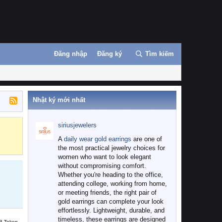
Đăng nhập
Đăng ký
Tìm kiếm
Nhật ký mới nhất
siriusjewelers
Binance
MEXC
A
daily wear gold earrings
are one of
the most practical jewelry choices for
women who want to look elegant
without compromising comfort.
Whether you're heading to the office,
attending college, working from home,
or meeting friends, the right pair of
gold earrings can complete your look
effortlessly. Lightweight, durable, and
timeless, these earrings are designed
B Token