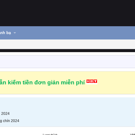
nh bạ
n kiếm tiền đơn giản miễn phí
n 2024
g chín 2024
Lượt thích
VN