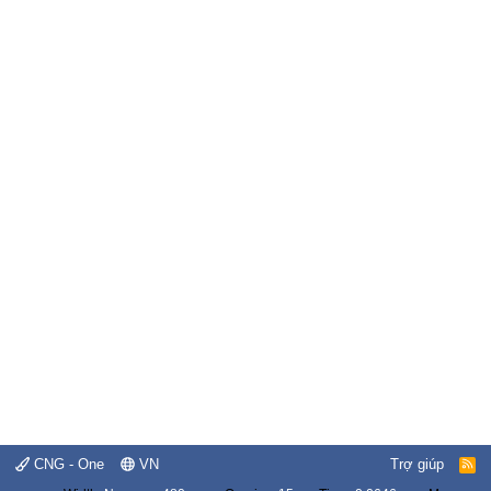
CNG - One
VN
Trợ giúp
R
S