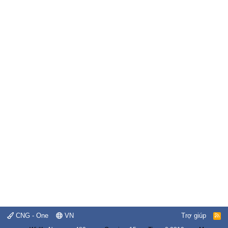
CNG - One
VN
Trợ giúp
R
S