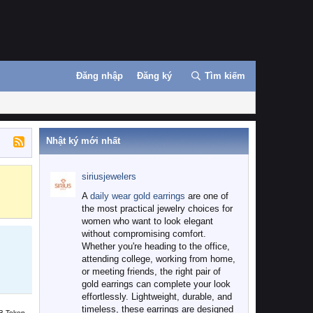
Đăng nhập
Đăng ký
Tìm kiếm
Nhật ký mới nhất
siriusjewelers
Binance
MEXC
A
daily wear gold earrings
are one of
the most practical jewelry choices for
women who want to look elegant
without compromising comfort.
Whether you're heading to the office,
attending college, working from home,
or meeting friends, the right pair of
gold earrings can complete your look
effortlessly. Lightweight, durable, and
timeless, these earrings are designed
B Token