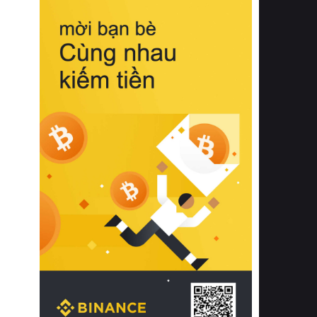
biệt từ bề mặt vải mềm mịn, khả năng
thoáng khí tuyệt vời cho đến độ đàn
hồi chuẩn xác của phần đệm nâng đỡ
cột sống.
Bên cạnh đó, việc lựa chọn các dòng
sản phẩm đạt chuẩn chất lượng quốc
tế còn giúp ngăn ngừa tình trạng kích
ứng da, hạn chế sự phát triển của vi
khuẩn và nấm mốc trong điều kiện
thời tiết nóng ẩm. Bạn có thể tìm hiểu
thêm các nghiên cứu khoa học về tác
động của giấc ngủ và môi trường
phòng ngủ đối với sức khỏe con
người tại Sleep Foundation (External
Link) để có cái nhìn toàn diện hơn.
2. Các tiêu chí vàng khi lựa chọn
chăn ga gối đệm cao cấp cho phòng
ngủ
Để sở hữu một bộ chăn ga gối đệm
cao cấp hoàn hảo cả về thẩm mỹ lẫn
công năng, người tiêu dùng cần cân
nhắc kỹ lưỡng các tiêu chí quan trọng