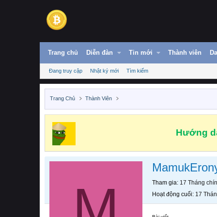
Trang chủ
Diễn đàn
Tin mới
Thành viên
Da
Đang truy cập
Nhật ký mới
Tìm kiếm
Trang Chủ
Thành Viên
Hướng dẫ
MamukEron
M
Tham gia
17 Tháng chí
Hoạt động cuối
17 Thán
Bài viết