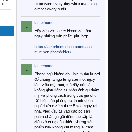
to be worn every day while matching
0
almost every outfit.
lamerhome
L
Hãy đến với lamer Home để sắm
ngay những sản phẩm phù hợp
https://lamerhomeshop.com/danh-
muc-san-pham/chieu/
lamerhome
L
Phòng ngủ không chỉ đơn thuần là nơi
để chúng ta ngả lưng sau một ngày
làm việc mệt mỏi, mà đây còn là
không gian riêng tư phản ánh gu thẩm
mỹ và phong cách sống của gia chủ.
Để biến căn phòng trở thành chốn
nghỉ dưỡng đích thực 5 sao ngay tại
nhà, việc đầu tư vào các bộ sản
phẩm chăn ga gối đệm cao cấp là
điều vô cùng cần thiết. Những sản
phẩm này không chỉ mang lại cảm