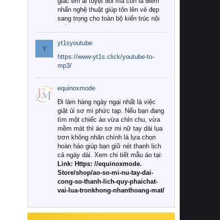
giác êm ái tuyệt đối mà còn là điểm
nhấn nghệ thuật giúp tôn lên vẻ đẹp
sang trọng cho toàn bộ kiến trúc nội
thất.
yt1syoutube
Tuy nhiên, giữa thị trường đa dạng
Y
với vô vàn thương hiệu và mẫu mã
https://www-yt1s.click/youtube-to-
như hiện nay, làm thế nào để chọn
mp3/
được những bộ chăn ga gối đệm cao
cấp thực sự chất lượng, phù hợp với
equinoxmode
khí hậu và nhu cầu sử dụng của gia
đình? Hãy cùng chúng tôi đi tìm lời
Đi làm hàng ngày ngại nhất là việc
giải đáp chi tiết qua bài viết dưới đây.
giặt ủi sơ mi phức tạp. Nếu bạn đang
tìm một chiếc áo vừa chỉn chu, vừa
1. Tại sao các gia đình hiện đại lại ưa
mềm mát thì áo sơ mi nữ tay dài lụa
chuộng chăn ga gối đệm cao cấp?
trơn không nhăn chính là lựa chọn
hoàn hảo giúp bạn giữ nét thanh lịch
Khác với các dòng sản phẩm thông
cả ngày dài. Xem chi tiết mẫu áo tại:
thường, những bộ chăn ga gối đệm
Link: Https: //equinoxmode.
cao cấp trải qua quy trình sản xuất
Store/shop/ao-so-mi-nu-tay-dai-
nghiêm ngặt từ khâu chọn lọc nguyên
cong-so-thanh-lich-quy-phaichat-
liệu tự nhiên đến công nghệ dệt
vai-lua-tronkhong-nhanthoang-mat/
nhuộm hiện đại không chứa hóa chất
độc hại. Khi sử dụng dòng sản phẩm
này, bạn sẽ cảm nhận rõ rệt sự khác