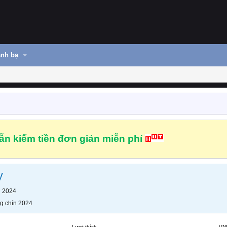
nh bạ
n kiếm tiền đơn giản miễn phí
y
n 2024
g chín 2024
Lượt thích
VN