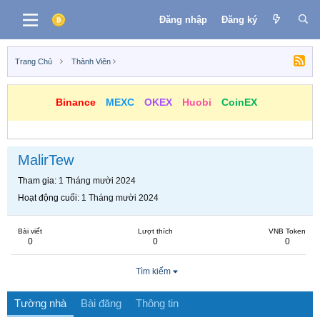
Đăng nhập
Đăng ký
Trang Chủ
Thành Viên
Binance
MEXC
OKEX
Huobi
CoinEX
MalirTew
Tham gia
1 Tháng mười 2024
Hoạt động cuối
1 Tháng mười 2024
Bài viết
Lượt thích
VNB Token
0
0
0
Tìm kiếm
Tường nhà
Bài đăng
Thông tin