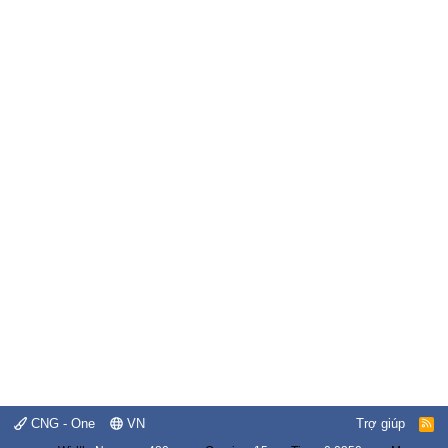
CNG - One
VN
Trợ giúp
R
S