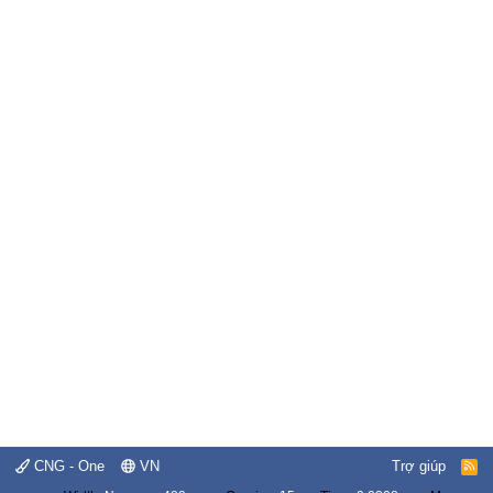
CNG - One
VN
Trợ giúp
R
S