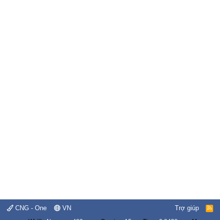
CNG - One
VN
Trợ giúp
R
S