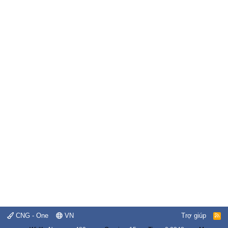
CNG - One
VN
Trợ giúp
R
S