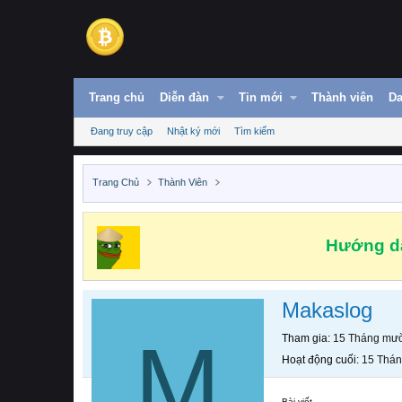
Trang chủ
Diễn đàn
Tin mới
Thành viên
Da
Đang truy cập
Nhật ký mới
Tìm kiếm
Trang Chủ
Thành Viên
Hướng dẫ
Makaslog
M
Tham gia
15 Tháng mườ
Hoạt động cuối
15 Thán
Bài viết