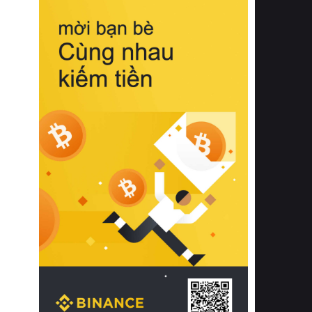
biệt từ bề mặt vải mềm mịn, khả năng
thoáng khí tuyệt vời cho đến độ đàn
hồi chuẩn xác của phần đệm nâng đỡ
cột sống.
Bên cạnh đó, việc lựa chọn các dòng
sản phẩm đạt chuẩn chất lượng quốc
tế còn giúp ngăn ngừa tình trạng kích
ứng da, hạn chế sự phát triển của vi
khuẩn và nấm mốc trong điều kiện
thời tiết nóng ẩm. Bạn có thể tìm hiểu
thêm các nghiên cứu khoa học về tác
động của giấc ngủ và môi trường
phòng ngủ đối với sức khỏe con
người tại Sleep Foundation (External
Link) để có cái nhìn toàn diện hơn.
2. Các tiêu chí vàng khi lựa chọn
chăn ga gối đệm cao cấp cho phòng
ngủ
Để sở hữu một bộ chăn ga gối đệm
cao cấp hoàn hảo cả về thẩm mỹ lẫn
công năng, người tiêu dùng cần cân
nhắc kỹ lưỡng các tiêu chí quan trọng