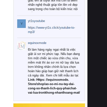
giác êm ái tuyệt đối mà còn là điểm
nhấn nghệ thuật giúp tôn lên vẻ đẹp
sang trọng cho toàn bộ kiến trúc nội
thất.
yt1syoutube
Tuy nhiên, giữa thị trường đa dạng
Y
với vô vàn thương hiệu và mẫu mã
https://www-yt1s.click/youtube-to-
như hiện nay, làm thế nào để chọn
mp3/
được những bộ chăn ga gối đệm cao
cấp thực sự chất lượng, phù hợp với
equinoxmode
khí hậu và nhu cầu sử dụng của gia
đình? Hãy cùng chúng tôi đi tìm lời
Đi làm hàng ngày ngại nhất là việc
giải đáp chi tiết qua bài viết dưới đây.
giặt ủi sơ mi phức tạp. Nếu bạn đang
tìm một chiếc áo vừa chỉn chu, vừa
1. Tại sao các gia đình hiện đại lại ưa
mềm mát thì áo sơ mi nữ tay dài lụa
chuộng chăn ga gối đệm cao cấp?
trơn không nhăn chính là lựa chọn
hoàn hảo giúp bạn giữ nét thanh lịch
Khác với các dòng sản phẩm thông
cả ngày dài. Xem chi tiết mẫu áo tại:
thường, những bộ chăn ga gối đệm
Link: Https: //equinoxmode.
cao cấp trải qua quy trình sản xuất
Store/shop/ao-so-mi-nu-tay-dai-
nghiêm ngặt từ khâu chọn lọc nguyên
cong-so-thanh-lich-quy-phaichat-
liệu tự nhiên đến công nghệ dệt
vai-lua-tronkhong-nhanthoang-mat/
nhuộm hiện đại không chứa hóa chất
độc hại. Khi sử dụng dòng sản phẩm
này, bạn sẽ cảm nhận rõ rệt sự khác