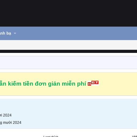
nh bạ
n kiếm tiền đơn giản miễn phí
i 2024
g mười 2024
Lượt thích
VN