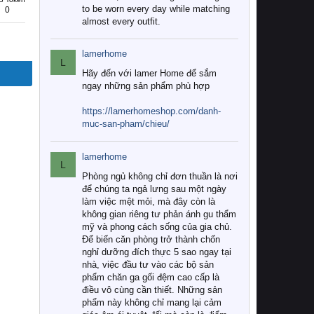
to be worn every day while matching
0
almost every outfit.
lamerhome
L
Hãy đến với lamer Home để sắm
ngay những sản phẩm phù hợp
https://lamerhomeshop.com/danh-
muc-san-pham/chieu/
lamerhome
L
Phòng ngủ không chỉ đơn thuần là nơi
để chúng ta ngả lưng sau một ngày
làm việc mệt mỏi, mà đây còn là
không gian riêng tư phản ánh gu thẩm
mỹ và phong cách sống của gia chủ.
Để biến căn phòng trở thành chốn
nghỉ dưỡng đích thực 5 sao ngay tại
nhà, việc đầu tư vào các bộ sản
phẩm chăn ga gối đệm cao cấp là
điều vô cùng cần thiết. Những sản
phẩm này không chỉ mang lại cảm