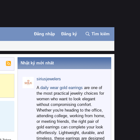
Đăng nhập
Đăng ký
Tìm kiếm
Nhật ký mới nhất
siriusjewelers
Binance
MEXC
A
daily wear gold earrings
are one of
the most practical jewelry choices for
women who want to look elegant
without compromising comfort.
Whether you're heading to the office,
attending college, working from home,
or meeting friends, the right pair of
gold earrings can complete your look
effortlessly. Lightweight, durable, and
timeless, these earrings are designed
B Token