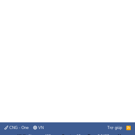
CNG - One
VN
Trợ giúp
R
S