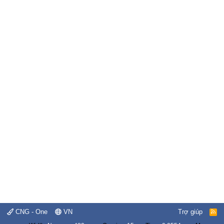
CNG - One
VN
Trợ giúp
R
S